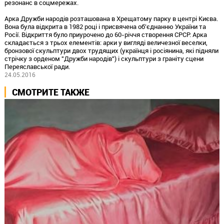
резонанс в соцмережах.
Арка Дружби народів розташована в Хрещатому парку в центрі Києва.
Вона була відкрита в 1982 році і присвячена об'єднанню України та
Росії. Відкриття було приурочено до 60-річчя створення СРСР. Арка
складається з трьох елементів: арки у вигляді величезної веселки,
бронзової скульптури двох трудящих (українця і росіянина, які підняли
стрічку з орденом "Дружби народів") і скульптури з граніту сцени
Переяславської ради.
24.05.2016
СМОТРИТЕ ТАКЖЕ