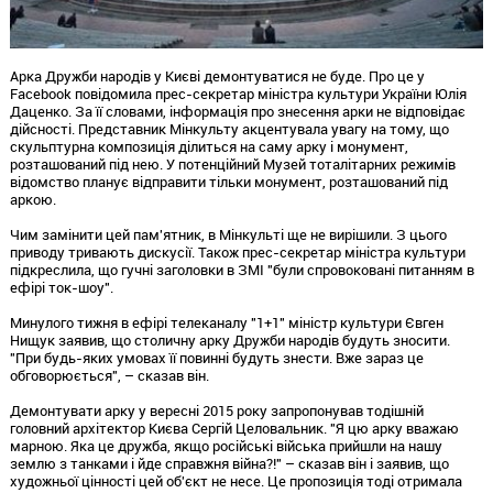
Арка Дружби народів у Києві демонтуватися не буде. Про це у
Facebook повідомила прес-секретар міністра культури України Юлія
Даценко. За її словами, інформація про знесення арки не відповідає
дійсності. Представник Мінкульту акцентувала увагу на тому, що
скульптурна композиція ділиться на саму арку і монумент,
розташований під нею. У потенційний Музей тоталітарних режимів
відомство планує відправити тільки монумент, розташований під
аркою.
Чим замінити цей пам'ятник, в Мінкульті ще не вирішили. З цього
приводу тривають дискусії. Також прес-секретар міністра культури
підкреслила, що гучні заголовки в ЗМІ "були спровоковані питанням в
ефірі ток-шоу".
Минулого тижня в ефірі телеканалу "1+1" міністр культури Євген
Нищук заявив, що столичну арку Дружби народів будуть зносити.
"При будь-яких умовах її повинні будуть знести. Вже зараз це
обговорюється", – сказав він.
Демонтувати арку у вересні 2015 року запропонував тодішній
головний архітектор Києва Сергій Целовальник. "Я цю арку вважаю
марною. Яка це дружба, якщо російські війська прийшли на нашу
землю з танками і йде справжня війна?!" – сказав він і заявив, що
художньої цінності цей об'єкт не несе. Це пропозиція тоді отримала