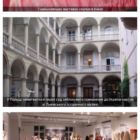
7 найцікавіших виставок серпня в Києві
У Польщі намагаються через суд заблокувати повернення до України картин
зі Львівського історичного музею