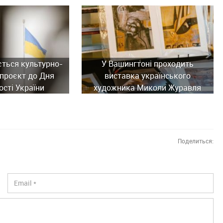
ється культурно-
У Вашингтоні проходить
проєкт до Дня
виставка українського
сті України
художника Миколи Журавля
Поделиться: