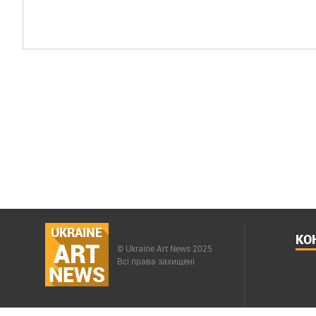
UKRAINE
КО
ART
© Ukraine Art News 2025
Всі права захищені
NEWS