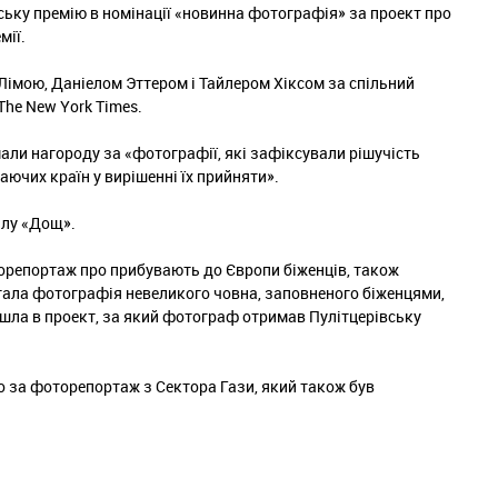
ьку премію в номінації «новинна фотографія» за проект про
мії.
імою, Даніелом Эттером і Тайлером Хіксом за спільний
The New York Times.
мали нагороду за «фотографії, які зафіксували рішучість
аючих країн у вирішенні їх прийняти».
алу «Дощ».
орепортаж про прибувають до Європи біженців, також
тала фотографія невеликого човна, заповненого біженцями,
йшла в проект, за який фотограф отримав Пулітцерівську
o за фоторепортаж з Сектора Гази, який також був