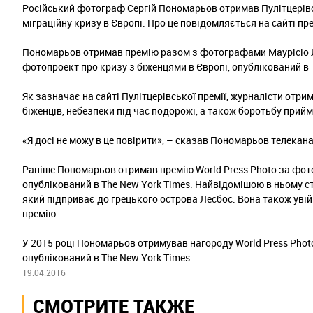
Російський фотограф Сергій Пономарьов отримав Пулітцерівс
міграційну кризу в Європі. Про це повідомляється на сайті пре
Пономарьов отримав премію разом з фотографами Маурісіо Л
фотопроект про кризу з біженцями в Європі, опублікований в 
Як зазначає на сайті Пулітцерівської премії, журналісти отри
біженців, небезпеки під час подорожі, а також боротьбу прийм
«Я досі не можу в це повірити», – сказав Пономарьов телекан
Раніше Пономарьов отримав премію World Press Photo за фот
опублікований в The New York Times. Найвідомішою в ньому с
який підприває до грецького острова Лесбос. Вона також уві
премію.
У 2015 році Пономарьов отримував нагороду World Press Phot
опублікований в The New York Times.
19.04.2016
СМОТРИТЕ ТАКЖЕ