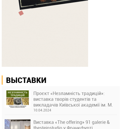
ВЫСТАВКИ
Проєкт «Незламність традицій»:
виставка творів студентів та
викладачів Київської академії ім. М.
Бойчука
10.04.2024
Виставка «The offering» 91 galerie &
thesteinstudio у Франкфурті