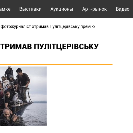
рамке
Выставки
Аукционы
Арт-рынок
Видео
 фотожурналіст отримав Пулітцерівську премію
ТРИМАВ ПУЛІТЦЕРІВСЬКУ