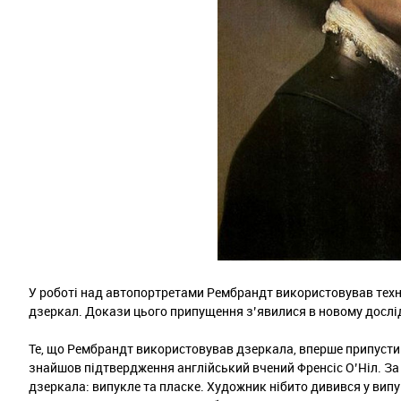
У роботі над автопортретами Рембрандт використовував техні
дзеркал. Докази цього припущення з’явилися в новому дослі
Те, що Рембрандт використовував дзеркала, вперше припустив 
знайшов підтвердження англійський вчений Френсіс О’Ніл. З
дзеркала: випукле та пласке. Художник нібито дивився у випу