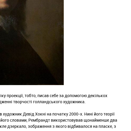
ку проекції, тобто, писав себе за допомогою декількох
дженні творчості голландського художника.
художник Девід Хокні на початку 2000-х. Нині його теорії
а його словами, Рембрандт використовував щонайменше два
кле дзеркало, зображення з якого відбивалося на пласке, з