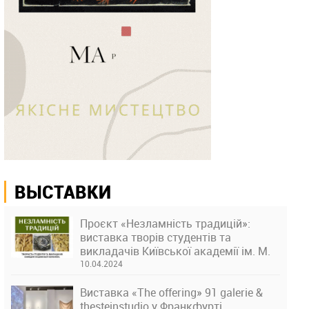
ВЫСТАВКИ
Проєкт «Незламність традицій»:
виставка творів студентів та
викладачів Київської академії ім. М.
Бойчука
10.04.2024
Виставка «The offering» 91 galerie &
thesteinstudio у Франкфурті