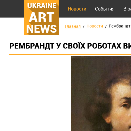
UKRAINE
Новости
События
В 
ART
NEWS
Новости
Рембрандт 
Главная
РЕМБРАНДТ У СВОЇХ РОБОТАХ 