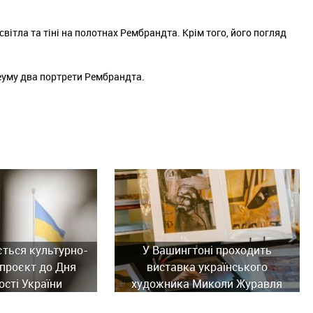
вітла та тіні на полотнах Рембрандта. Крім того, його погляд
уму два портрети Рембрандта.
ється культурно-
У Вашингтоні проходить
проєкт до Дня
виставка українського
сті України
художника Миколи Журавля