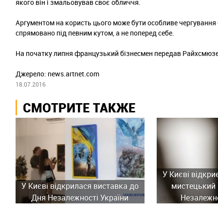
якого він і змальовував своє обличчя.
Аргументом на користь цього може бути особливе чергування с
спрямовано під певним кутом, а не поперед себе.
На початку липня французький бізнесмен передав Райхсмюзе
Джерело: news.artnet.com
18.07.2016
СМОТРИТЕ ТАКЖЕ
У Києві відкри
У Києві відкрилася виставка до
мистецький 
Дня Незалежності України
Незалежно