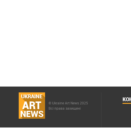
UKRAINE
КО
ART
© Ukraine Art News 2025
Всі права захищені
NEWS