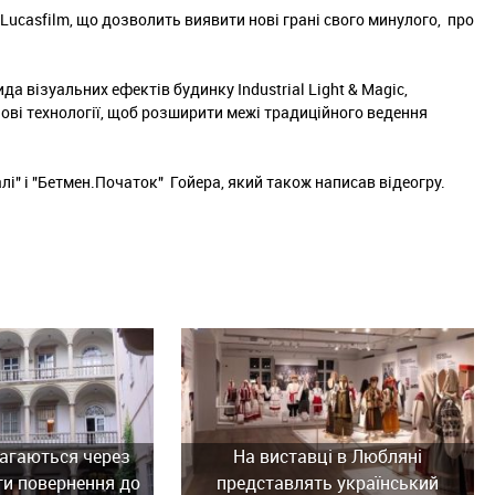
 з Lucasfilm, що дозволить виявити нові грані свого минулого, про
да візуальних ефектів будинку Industrial Light & Magic,
 нові технології, щоб розширити межі традиційного ведення
лі" і "Бетмен.Початок" Гойера, який також написав відеогру.
агаються через
На виставці в Любляні
ти повернення до
представлять український