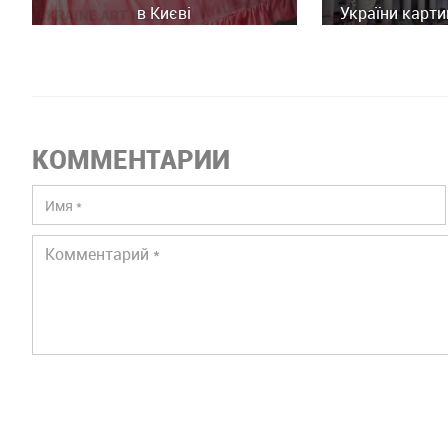
в Києві
України карти
історич
КОММЕНТАРИИ