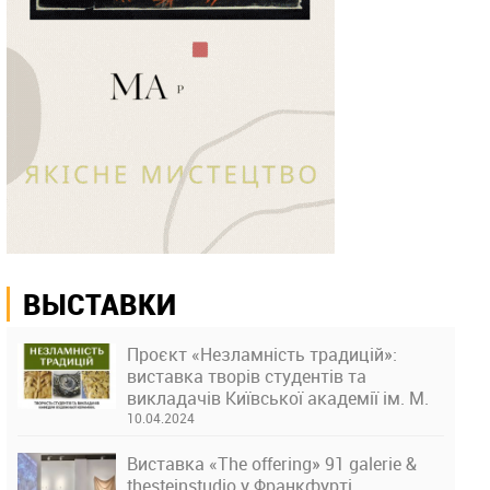
ВЫСТАВКИ
Проєкт «Незламність традицій»:
виставка творів студентів та
викладачів Київської академії ім. М.
Бойчука
10.04.2024
Виставка «The offering» 91 galerie &
thesteinstudio у Франкфурті