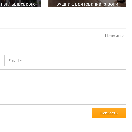
н зі Львівського
рушник, врятований із зони
ного музею
бойових дій
Поделиться:
Написать