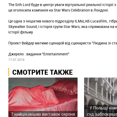
The Sith Lord буде в центрі уваги віртуальної реальної історії
це оголосила компанія на Star Wars Celebration в Лондоні.
Це одна з ініціатив нового підрозділу ILMxLAB Lucasfilm, гібри
Skywalker Sound, і історія групи Star Wars, яка спрямована на
історії фільму.
Проект Вейдер матиме сценарій від сценариста "Людина зі ста
Джерело : видання "Entertaimment"
17.07.2016
СМОТРИТЕ ТАКЖЕ
У Польщі нам
7 найцікавіших виставок серпня
суд заблокува