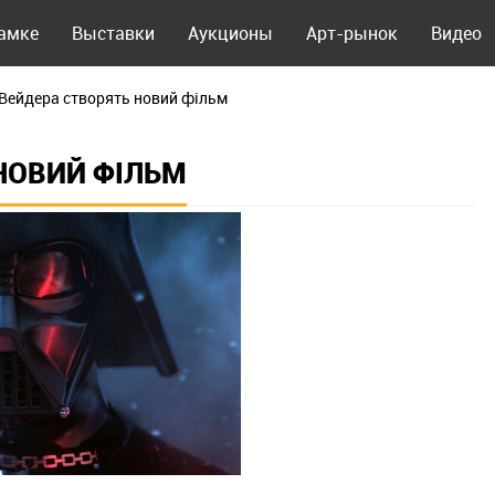
рамке
Выставки
Аукционы
Арт-рынок
Видео
Вейдера створять новий фільм
НОВИЙ ФІЛЬМ