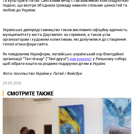
та культури в Латвії. Святковий вечір став важливою консолідуючою
подією, що вкотре об’єднала громаду навколо спільних цінностей та
любові до України.
Українське диппредставництво також висловило офіційну вдячність
муніципалітету міста Даугавпілс за сприяння, а також усім
організаторам і художнім колективам, які долучилися до створення
теплої атмосфери свята.
Як повідомляв Укрінформ, латвійсько-український хор благодійної
організації "Tavi draugi" ("Твої друзі")
дав концерт
у Ризькому соборі,
щоб зібрати кошти на різдвяні подарунки дітям в Україні.
Фото: посольство України у Латвії / Фейсбук
29.05.2026
СМОТРИТЕ ТАКЖЕ