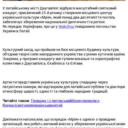
У латвійському місті Даугавпілс відбувся масштабний святковий
концерт, присвячений 23-й річниці створення місцевого центру
української культури «Мрія», який понад два десятиліття поспіль
забезпечує збереження національної ідентичності в регіоні.
Як передає Укрінформ, про це у
Фейсбуці
повідомило посольство
України в Латвії.
Культурний захід, що пройшов на базі місцевого Будинку культури,
об’єднав творчі сили закордонного українства з різних куточків країни.
Зокрема, у програмі концерту виступили вокальні та хореографічні
колективи з Даугавпілса, Єкабпілса та Єлгави.
Артисти представили українську культурну спадщину через
патріотичні номери, які відтворили для латвійської публіки та діаспори
атмосферу щирості, єдності та глибоких народних традицій.
Читайте також:
Громада
та
литовський
бізнес
провели
в
Каунасі
свято
для
українських
дітей
Дипломати наголосили, що осередок «Мрія» є однією з провідних
організацій, яка робить вагомий внесок у збереження української мови