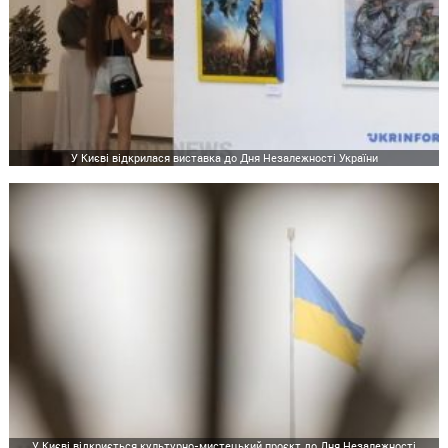
У Києві відкрилася виставка до Дня Незалежності України
У Києві відкриється культурно-мистецький проєкт до Дня Незалежності