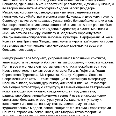
Соколова, где были и мифы советской реальности, и дуэль Пушкина, и
во втором варианте «Петербурга» Андрея Белого (во дворе
Михайловского замка, с неоднократным возвращением темы
политического убийства), и в спектакле «Школа для дураков», тоже по
Соколову, где история казалась увиденной с большой дистанции и как
бы сохраненной в памяти или созданной памятью. А еще раньше был
эпос «Орландо Фуриозо» по Лудовико Ариосто; «Гамлет-машина» и
«Не-Гамлет» по Хайнеру Мюллеру и Владимиру Сорокину тоже
обыгрывали шекспировские эмблемы культуры. Перформанс «Пьеса
Константина Треплева “Люди, львы, орлы и куропатки”» был построен
на узнаваемых «интегральных» чеховских мотивах из всех его
больших пьес сразу…
Имидж режиссера Могучего, укоренившийся в сознании критиков, —
авангардиста, играющего абстрактными формами, — совсем ложный.
Почти все его спектакли поставлены по классической литературе.
Кроме перечисленных авторов он ставил Гоголя, Гофмана, Гоцци,
Сервантеса, Тургенева, Метерлинка, Кафку, Кэрролла, Ионеско.
Современные тексты — тоже входящие в настоящую литературу:
Иван Вырыпаев, Михаил Дурненков, Алексей Шипенко. Режиссуре,
ломающей литературную структуру и заменяющей ее театральной,
использующей оригинально созданную фактуру действия,
радикально обновляющей художественный язык в каждом новом
спектакле, большая литература нужна больше, чем «чуткому к
классикам» иллюстративному театру, имеющему готовые
художественные модели, заполняющиеся сюжетами и характерами.
Опыт с Островским показывает, что Могучий готов говорить о