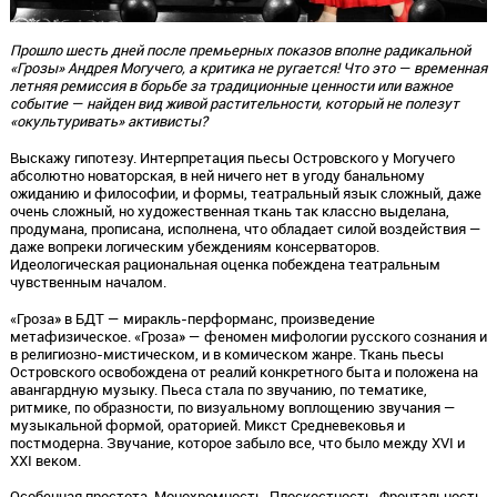
Прошло шесть дней после премьерных показов вполне радикальной
«Грозы» Андрея Могучего, а критика не ругается! Что это — временная
летняя ремиссия в борьбе за традиционные ценности или важное
событие — найден вид живой растительности, который не полезут
«окультуривать» активисты?
Выскажу гипотезу. Интерпретация пьесы Островского у Могучего
абсолютно новаторская, в ней ничего нет в угоду банальному
ожиданию и философии, и формы, театральный язык сложный, даже
очень сложный, но художественная ткань так классно выделана,
продумана, прописана, исполнена, что обладает силой воздействия —
даже вопреки логическим убеждениям консерваторов.
Идеологическая рациональная оценка побеждена театральным
чувственным началом.
«Гроза» в БДТ — миракль-перформанс, произведение
метафизическое. «Гроза» — феномен мифологии русского сознания и
в религиозно-мистическом, и в комическом жанре. Ткань пьесы
Островского освобождена от реалий конкретного быта и положена на
авангардную музыку. Пьеса стала по звучанию, по тематике,
ритмике, по образности, по визуальному воплощению звучания —
музыкальной формой, ораторией. Микст Средневековья и
постмодерна. Звучание, которое забыло все, что было между XVI и
XXI веком.
Особенная простота. Монохромность. Плоскостность. Фронтальность.