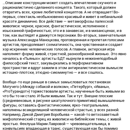
…Описание конструкции может создать впечатление скучного и
рационалистично сделанного концепта. Такого, который должен
отвратить всех, кроме любителей концептов. А не отвращает! Во-
первых, спектакль необыкновенно красивый и живет в небанальной
красоте динамично. Все действие — метаморфозы палехской
живописи: черное, красное, фантастическое, исполненное с
изысканной графичностью; это и в занавесах, и в мизансценах, и в
том, как выглядят и движутся персонажи. Во-вторых, замечательная
музыка Александра Маноцкова, проговоренная и пропетая голосами
артистов, преодолевает схематичность, она чувственная и создает
хор искренних человеческих голосов. А главное, актерская игра
наполняет форму живой, страстной, разнообразной жизнью. Это явно
началось в «Пьяных»: артисты БДТ нырнули в нежизнеподобный
философский текст, закувыркались в перформативном
пространстве и вдруг зажили в этом антиреалистическом вымысле
истошно-плотски, этюдно-сиюминутно — и все сошлось.
Вообще-то еще раньше в самых замысловатых постановках
Могучего («Между собакой и волком», «Петербург», «Иваны»,
«ProТурандот») торжествовали артисты, наученные быть живыми во
что бы то ни стало. И были живыми. Так и тут. Внешне плоские
(средневековые, в рисунке шкатулочного примитива) вымышленные
фигуры, оставаясь фантастическими, ярко-театральными,
наполнены всамделишной человеческой страстью, у всех разной.
Например, Дикой Дмитрия Воробьева — какой-то ветхозаветный
мифологический старец из живописи на библейские темы, с живой
яростью. Феклуша Марии Лавровой — чревовещательница, в
конвульсиях впадающая в транс, существующая как бы помимо