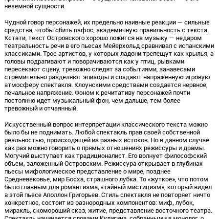
неземной сущности.
Чудной говор персонажей, их предельно наивные реакции — сильные
средства, чтобы сбить пафос, академичную правильность с текста.
Кстати, текст Островского хорошо ложится на музыку — недаром
театральность речи в его пьесах Мейерхольд сравнивал с испанскими
классиками. Трое артистов, у которых ладони трепещут как крылья, а
головы подрагивают и поворачиваются как у птиц, рывками
пересекают сцену, тревожно следят за событиями, занавесами
стремительно разделяют эпизоды и создают напряженную игровую
атмосферу спектакля. Клоунскими средствами создается нервное,
печальное напряжение. Фоном к речитативу персонажей почти
постоянно идет музыкальный фон, чем дальше, тем более
тревожный и отчаянный.
Искусственный вопрос интерпретации классического текста можно
было бы не поднимать. Любой спектакль прав своей собственной
реальностью, происходящей из разных истоков. Но в данном случае
как раз можно говорить о прямых отношениях режиссуры и драмы.
Могучий выступает как традиционалист. Его волнует философский
объем, заложенный Островским. Режиссура открывает в глубинах
пьесы мифологическое представление о мире, позднее
Средневековье, мир Босха, страшного лубка. То «жуткое», что потом
было главным для романтизма, «тайный мистицизм», который видел
в этой пьесе Аполлон Григорьев. Стиль спектакля не повторяет ничто
конкретное, состоит из разнородных компонентов: миф, лубок,
миракль, скомороший сказ, житие, представление восточного театра.
Спектакль начинается словами Кулигина, собранными в монолог, о