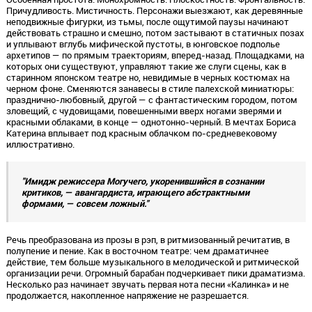
Причудливость. Мистичность. Персонажи выезжают, как деревянные
неподвижные фигурки, из тьмы, после ощутимой паузы начинают
действовать страшно и смешно, потом застывают в статичных позах
и уплывают вглубь мифической пустоты, в юнговское подполье
архетипов — по прямым траекториям, вперед-назад. Площадками, на
которых они существуют, управляют такие же слуги сцены, как в
старинном японском театре но, невидимые в черных костюмах на
черном фоне. Сменяются занавесы в стиле палехской миниатюры:
празднично-любовный, другой — с фантастическим городом, потом
зловещий, с чудовищами, повешенными вверх ногами зверями и
красными облаками, в конце — однотонно-черный. В мечтах Бориса
Катерина вплывает под красным облачком по-средневековому
иллюстративно.
"Имидж режиссера Могучего, укоренившийся в сознании
критиков, — авангардиста, играющего абстрактными
формами, — совсем ложный."
Речь преобразована из прозы в рэп, в ритмизованный речитатив, в
полупение и пение. Как в восточном театре: чем драматичнее
действие, тем больше музыкального в мелодической и ритмической
организации речи. Огромный барабан подчеркивает пики драматизма.
Несколько раз начинает звучать первая нота песни «Калинка» и не
продолжается, накопленное напряжение не разрешается.