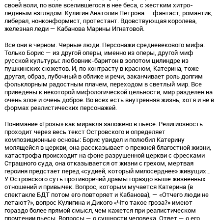
своей воли, по воле вселившегося в нее беса, с жестким хитро-
ледяным взглядом. Кулигин Анатолия Петрова — фантаст, романтик,
либерал, нонконформист, протестант. Вдовствующая королева,
железная леди — Кабанова Марины Игнатовой.
Все они в черном. Черные люди. Персонажи средневекового мифа.
Только Борис — из другой оперы, именно из оперы, другой миф
русской культуры: любовник-баритон в золотом цилиндре из
пушкинских сюжетов. И, по контрасту в красном, Катерина, тоже
другая, образ, лубочный в облике и речи, заканчивает роль долгим
фольклорным радостным плачем, переходом в светлый мир. Все
приведены к некоторой мифологической цельности, мир разделен на
очень злое и очень доброе. Во всех есть внутренняя жизнь, хотя и не в
формах реалистических персонажей.
Понимание «Грозы» как миракля заложено в пьесе. Религиозность
проходит через весь текст Островского и определяет
композиционные основы: Борис увидел и полюбил Катерину
молящейся в церкви, она рассказывает о прежней благостной жизни,
катастрофа происходит на фоне разрушенной церкви с фресками
Страшного суда, она отказывается от жизни с грехом, мертвая
героиня предстает перед «судией, который милосерднее» живущих…
У Островского суть противоречий драмы гораздо выше жизненных
отношений и привычек. Вопрос, которым мучается Катерина (в
спектакле БДТ потом его повторяет и Кабанова), — «Отчего люди не
летают?», вопрос Кулигина и Дикого «Что такое гроза?» имеют
гораздо более прямой смысл, чем кажется при реалистическом
прочтении пьесы. Вопросы — о сущности человека. Ответ — о его