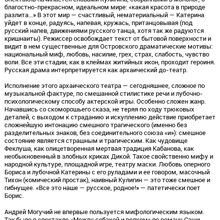
благостно-прекрасном, идеальном мире: «какая красота в природе
разлита…» В этот мир — счастливый, нематериальный — Катерина
уйдет в конце, радуясь, напевая, кружась, пританцовывая (под
русский напев, движениями русского танца, хотя так же радуются
кришнаиты). Режиссер освобождает текст от бытовой поверхности и
видит в нем существенные для Островского драматические мотивы:
национальный миф, любовь, насилие, грех, страх, слабость, чувство
воли. Все эти стадии, как в клеймах житийных икон, проходит героиня.
Русская драма интерпретируется как архаический до-театр.
Исполнение этого архаического театра — сегодняшнее, сложное по
музыкальной фактуре, по смешанной стилистике речи и лубочно-
психологическому способу актерской игры. Особенно сложен жанр.
Начавшись со скоморошьего сказа, не теряя по ходу трюковых
деталей, с выходом к страданию и искуплению действие приобретает
сложнейшую интонацию смешного трагического (именно без
разделительных знаков, без соединительного союза «и»): смешное
состояние является страшным и трагическим. Как чудовище
Феклуша, как олицетворенная мертвая традиция Кабанова, как
необыкновенный в злобных криках Дикой. Такое свойственно мифу и
народной культуре, площадной игре, театру маски. Любовь оперного
Бориса и лубочной Катерины с его руладами и ее говором, масочный
Тихон (комический простак), наивный Кулигин — это тоже смешное и
гибнущее. «Все это наше — русское, родное!» — патетически поет
Борис.
Андрей Могучий не впервые пользуется мифологическим языком.
Так было в спектакле «Между собакой и волком» по роману Саши