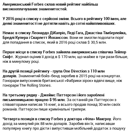
Американський Forbes склав новий рейтинг найбільш
високооплачуваних знаменитостей.
У 2016 році в списку є серйозні зміни. Всього в рейтингу 100 імен, але
деякі знаменитості не дотягли навіть до сотні найвпливовіших.
Немає в списку Леонардо ДіКапріо, Леді Гага, Джастіна Тімберлейка,
Бредлі Купера і Скарлетт Йоханссон.
Вони не змогли подолати поріг
для попадання в список, який в 2016 році склав $ 30,5 млн.
Перше місце в списку Forbes зайняла американська співачка Тейлор
Свіфт.
Журнал оцінив її дохід в $ 170 млн, що майже в три рази більше,
ніж в минулому році.
На другій позиції рейтингу - група One Direction з 110 млн
доларів.
Знаменитий бойз-бенд заробив в 2015 році на концертах.
Гонорари випускників британської «Фабрики зірок» вдвічі вище, ніж
гонорари The Rolling Stones.
На третьому рядку - Джеймс Паттерсон і його зароблені
письменницькою працею $ 95 млн.
За останній рік Паттерсон з
співавторами написав 16 книг, а всього продав понад 30 млн своїх
романів. Паттерсон пише кримінальні трилери.
Четверта позиція в списку Forbes у доктора «Філа» Макгроу.
Його
дохід за минулий рік 88 млн доларів. Заробив він їх, написавши
популярну книгу про дієти і випустивши мобільний додаток з пошуку