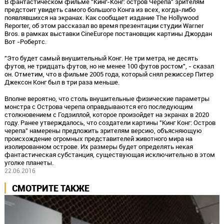
В фантастическом фильме "Кинг-Конг: остров Черепа" зрителям
предстоит увидеть самого большого Конга из всех, когда-либо
появлявшихся на экранах. Как сообщает издание The Hollywood
Reporter, об этом рассказал во время презентации студии Warner
Bros. в рамках выставки CineEurope постановщик картины Джордан
Вот -Робертс.
"Это будет самый внушительный Конг. Не три метра, не десять
футов, не тридцать футов, но не менее 100 футов ростом", - сказал
он. Отметим, что в фильме 2005 года, который снял режиссер Питер
Джексон Конг был в три раза меньше.
Вполне вероятно, что столь внушительные физические параметры
монстра с Острова черепа оправдываются его последующим
столкновением с Годзиллой, которое произойдет на экранах в 2020
году. Ранее утверждалось, что создатели картины "Кинг Конг: Остров
черепа" намерены предложить зрителям версию, объясняющую
происхождение огромных представителей животного мира на
изолированном острове. Их размеры будет определять некая
фантастическая субстанция, существующая исключительно в этом
уголке планеты.
22.06.2016
СМОТРИТЕ ТАКЖЕ