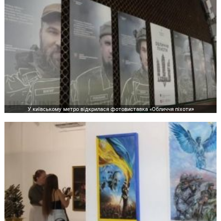
У київському метро відкрилася фотовиставка «Обличчя піхоти»