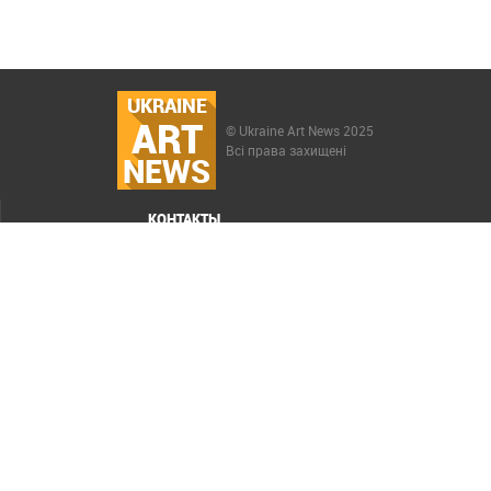
UKRAINE
ART
© Ukraine Art News 2025
Всі права захищені
NEWS
КОНТАКТЫ
МЕНЮ
Карта сайта
Реклама
РАСКРУТКА САЙТА ELIT-WEB
СОЗДАНИЕ САЙТОВ WEZOM