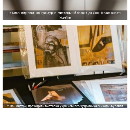
У Києві відкриється культурно-мистецький проєкт до Дня Незалежності
України
У Вашингтоні проходить виставка українського художника Миколи Журавля