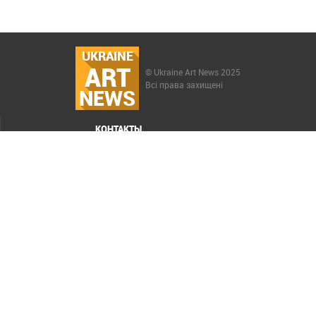
UKRAINE
ART
© Ukraine Art News 2025
Всі права захищені
NEWS
КОНТАКТЫ
МЕНЮ
Карта сайта
Реклама
РАСКРУТКА САЙТА ELIT-WEB
СОЗДАНИЕ САЙТОВ WEZOM