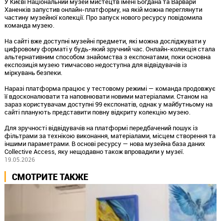
У Києві Національний музей мистецтв імені Богдана та Варвари
Ханенків запустив онлайн-платформу, на якій можна переглянути
частину музейної колекції. Про запуск нового ресурсу повідомила
команда музею.
На сайті вже доступні музейні предмети, які можна досліджувати у
цифровому форматі у будь-який зручний час. Онлайн-колекція стала
альтернативним способом знайомства з експонатами, поки основна
експозиція музею тимчасово недоступна для відвідувачів із
міркувань безпеки.
Наразі платформа працює у тестовому режимі — команда продовжує
її вдосконалювати та наповнювати новими матеріалами. Станом на
зараз користувачам доступні 99 експонатів, однак у майбутньому на
сайті планують представити повну відкриту колекцію музею.
Для зручності відвідувачів на платформі передбачений пошук із
фільтрами за технікою виконання, матеріалами, місцем створення та
іншими параметрами. В основі ресурсу — нова музейна база даних
Collective Access, яку нещодавно також впровадили у музеї.
19.05.2026
СМОТРИТЕ ТАКЖЕ