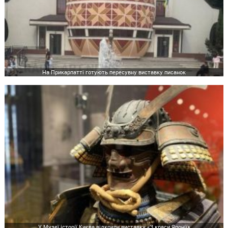
На Прикарпатті готують пересувну виставку писанок
У Музеї історії Києва відкрили виставку «З краси Японії»