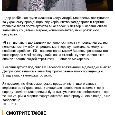
Лідер російської групи «Машина часу» Андрій Макаревич заступився
за українську провідницю, яку керівництво запідозрило в торгівлі
горілкою після поста артиста в Facebook. У четвер, 9 червня, співак
залишив у соціальній мережі, новий коментар, який роз'яснює
ситуацію.
«Я тут дізнався, що завдяки популярності посту у провідниці великі
неприємності — нібито продала мені горілку нелегально, можуть
позбавити роботи... Ей, товариші начальники! Ви десь прочитали, що
вона продала мені горілку? Вийшов на станції і купив! Залиште її в
спокої! Кращих людей втратите!» — написав Макаревич.
2 червня артист поділився у Facebook враженнями від поїздки в місто
Дніпро, описавши смачний обід, приготований йому провідницею.
Згадувалася і «пляшка горілки».
Як повідомляє «Комсомольська правда», після цього запису
керівництво «Укрзалізниці» викликало провідницю на селекторну
нараду. Замітка Макаревича була витлумачена як повідомлення про
те, що 25-річна Марина торгує алкогольною продукцією в поїзді, а це
заборонено.
10.06.2016
СМОТРИТЕ ТАКЖЕ