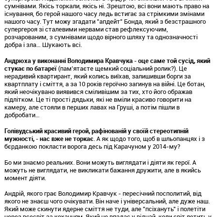
сумнівами. Якісь торкали, якісь ні. Зрештою, всі вони мають право на
існування, бо герой нашого часу ледь встигає за стрімкими змінами
нашого часу. Тут можу згадати "апдейт" Бонда, який з безстрашного
супергероя зі сталевими нервами став рефлексуючим,
розчарованим, з сумнівами щодо вірного шляху та однозначності
добра і зла… Шукають всі.
Андрюха у виконанні Володимира Кравчука - оце саме той сусід, який
стукає по батареї
(пам'ятаєте щемкий соціальний ролик?). Це
нерадивий квартирант, який колись виїхав, залишивши борги за
квартплату і сміття, а за 10 років героїчно загинув на війні. Це ботан,
який неочікувано виявився сміливішим за тих, хто його ображав
підлітком. Це ті прості дядьки, які не вміли красиво говорити на
камеру, але стояли в перших лавах на Груші, а потім пішли в
добробати…
Голівудський красивий герой, рафінованій у своїй стереотипній
мужності, - нас вже не торкає
. А як щодо того, щоб в шльопанцях і з
бєрданкою покласти ворога десь під Карачуном у 2014-му?
Бо ми знаємо реальних. Вони можуть виглядати і діяти як герої. А
можуть не виглядати, не викликати бажання дружити, але в якийсь
момент діяти.
Андрій, якого грає Володимир Кравчук - пересічний посполитий, від
якого не знаєш чого очікувати. Він наче і універсальний, але дуже наш.
Який може скинути ядерне сміття не туди, але "псіхануть" і полетіти
через всесвіт за коханням. Який не впадає у відчай, коли світ летить у