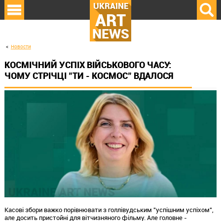
UKRAINE
ART
NEWS
Новости
КОСМІЧНИЙ УСПІХ ВІЙСЬКОВОГО ЧАСУ:
ЧОМУ СТРІЧЦІ "ТИ - КОСМОС" ВДАЛОСЯ
Касові збори важко порівнювати з голлівудським "успішним успіхом",
але досить пристойні для вітчизняного фільму. Але головне -