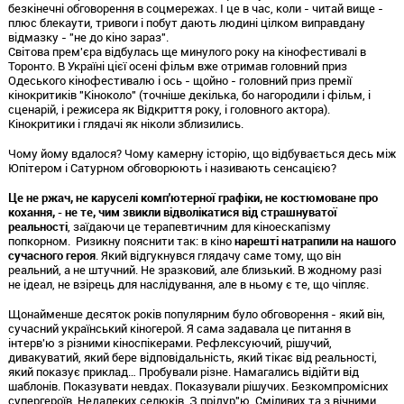
безкінечні обговорення в соцмережах. І це в час, коли - читай вище -
плюс блекаути, тривоги і побут дають людині цілком виправдану
відмазку - "не до кіно зараз".
Світова прем'єра відбулась ще минулого року на кінофестивалі в
Торонто. В Україні цієї осені фільм вже отримав головний приз
Одеського кінофестивалю і ось - щойно - головний приз премії
кінокритиків "Кіноколо" (точніше декілька, бо нагородили і фільм, і
сценарій, і режисера як Відкриття року, і головного актора).
Кінокритики і глядачі як ніколи зблизились.
Чому йому вдалося? Чому камерну історію, що відбувається десь між
Юпітером і Сатурном обговорюють і називають сенсацією?
Це не ржач, не каруселі комп'ютерної графіки, не костюмоване про
кохання, - не те, чим звикли відволікатися від страшнуватої
реальності
, заїдаючи це терапевтичним для кіноескапізму
попкорном. Ризикну пояснити так: в кіно
нарешті натрапили на нашого
сучасного героя
. Який відгукнувся глядачу саме тому, що він
реальний, а не штучний. Не зразковий, але близький. В жодному разі
не ідеал, не взірець для наслідування, але в ньому є те, що чіпляє.
Щонайменше десяток років популярним було обговорення - який він,
сучасний український кіногерой. Я сама задавала це питання в
інтерв'ю з різними кіноспікерами. Рефлексуючий, рішучий,
дивакуватий, який бере відповідальність, який тікає від реальності,
який показує приклад… Пробували різне. Намагались відійти від
шаблонів. Показувати невдах. Показували рішучих. Безкомпромісних
супергероїв. Недалеких селюків. З прідур"ю. Сміливих та з вічними