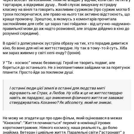
тартарари, а відкриває душу… Який слухає вишукану естрадну
класику на вінілі та говорить жахливим суржиком (про суржик могла б
трохи посперечатися, але право на нього так активно відстоюють, що
краще промовчу. Зрештою, в якомусь з коментарів прочитала
заспокійливе для себе: це зараз такі гойдалки - від штучно-надумано-
правильної мови до аж надто розмовної, але згодом дійдемо в кіно до
розумної середини).
В однієї з дописувачок зустріла образу на тих, хто порадив дивитися
кіно, бо воно для неї не життєствердне. Ну так в тому-то й суть. Хіба
ми зараз живемо у світі хепі-енду? (Іронія).
У "Ти - космос" немає безвиході. Герой не творить подвиг, але
бореться до останнього. Не з інопланетними зайдами чи за порятунок
планети. Просто йде за покликом душі.
І останні люди цієї землі в останні для людства миті
відчувають не Страх, а Любов. Ну хіба ж це не життєствердно
навіть як парадокс, що зникнення фізичного життя не заважає
стверджуватись Коханню? Як абсолюту, який не зникає.
Не можу не згадати ще про один фільм, який оцінювався в межах
"Кінокола": "Життя починається" переміг в номінації ігрових
короткометражних. Ніякого космосу, наша реальність, до болю
знайома. Ветеран і цивільне життя. Паралельні світи ("астронавт" з