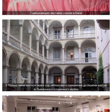
7 найцікавіших виставок серпня в Києві
У Польщі намагаються через суд заблокувати повернення до України картин
зі Львівського історичного музею