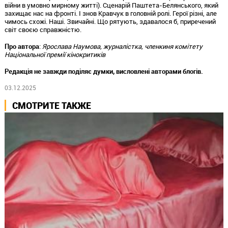
війни в умовно мирному житті). Сценарій Паштета-Белянського, який
захищає нас на фронті. І знов Кравчук в головній ролі. Герої різні, але
чимось схожі. Наші. Звичайні. Що рятують, здавалося б, приречений
світ своєю справжністю.
Про автора
:
Ярослава Наумова, журналістка, членкиня комітету
Національної премії кінокритиків
Редакція не завжди поділяє думки, висловлені авторами блогів.
03.12.2025
СМОТРИТЕ ТАКЖЕ