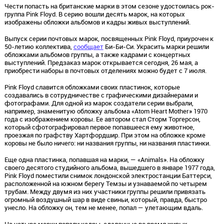
Чести попасть на британские марки в этом сезоне удостоилась рок-
группа Pink Floyd. В серию вошли десять марок, на которых
изображены обложки альбомов и кадры живых выступлений.
Выпуск серии почтовых марок, посвященных Pink Floyd, приурочен к
50-летию коллектива,
сообщает
Би-Би-Си. Украсить марки решили
обложками альбомов группы, а также кадрами с концертных
выступлений. Предзаказ марок открывается сегодня, 26 мая, а
приобрести наборы в почтовых отделениях можно будет с 7 июля.
Pink Floyd славится обложками своих пластинок, которые
создавались в сотрудничестве с графическими дизайнерами и
фотографами. Для одной из марок создатели серии выбрали,
например, знаменитую обложку альбома «Atom Heart Mother» 1970
года с изображением коровы. Ее автором стал Сторм Торгерсон,
который сфотографировал первое попавшееся ему животное,
проезжая по графству Хартфордшир. При этом на обложке кроме
коровы не было ничего: ни названия группы, ни названия пластинки.
Еще одна пластинка, попавшая на марки, — «Animals». На обложку
своего десятого студийного альбома, вышедшего в январе 1977 года,
Pink Floyd поместили снимок лондонской электростанции Баттерси,
расположенной на южном берегу Темзы и узнаваемой по четырем
трубам. Между двумя из них участники группы решили привязать
огромный воздушный шар в виде свиньи, который, правда, быстро
унесло. На обложку он, тем не менее, попал — улетающим вдаль.
На четыре марки попали кадры, сделанные во время живых