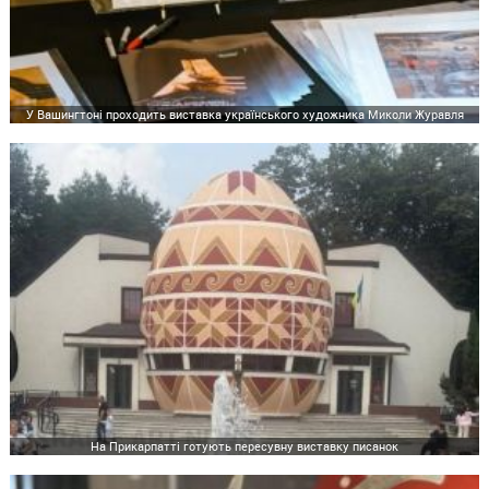
У Вашингтоні проходить виставка українського художника Миколи Журавля
На Прикарпатті готують пересувну виставку писанок