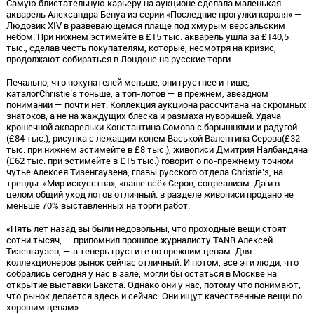
Самую блистательную карьеру на аукционе сделала маленькая
акварель Александра Бенуа из серии «Последние прогулки короля» —
Людовик XIV в развевающемся плаще под хмурым версальским
небом. При нижнем эстимейте в £15 тыс. акварель ушла за £140,5
тыс., сделав честь покупателям, которые, несмотря на кризис,
продолжают собираться в Лондоне на русские торги.
Печально, что покупателей меньше, они грустнее и тише,
каталогChristie’s тоньше, а топ-лотов — в прежнем, звездном
понимании — почти нет. Коллекция аукциона рассчитана на скромных
знатоков, а не на жаждущих блеска и размаха нуворишей. Удача
крошечной акварельки Константина Сомова с барышнями и радугой
(£84 тыс.), рисунка с лежащим конем Васькой Валентина Серова(£32
тыс. при нижнем эстимейте в £8 тыс.), живописи Дмитрия Налбандяна
(£62 тыс. при эстимейте в £15 тыс.) говорит о по-прежнему точном
чутье Алексея Тизенгаузена, главы русского отдела Christie’s, на
тренды: «Мир искусства», «наше всё» Серов, соцреализм. Да и в
целом общий уход лотов отличный: в разделе живописи продано не
меньше 70% выставленных на торги работ.
«Пять лет назад вы были недовольны, что проходные вещи стоят
сотни тысяч, — припомнил прошлое журналисту TANR Алексей
Тизенгаузен, — а теперь грустите по прежним ценам. Для
коллекционеров рынок сейчас отличный. И потом, все эти люди, что
собрались сегодня у нас в зале, могли бы остаться в Москве на
открытие выставки Бакста. Однако они у нас, потому что понимают,
что рынок делается здесь и сейчас. Они ищут качественные вещи по
хорошим ценам».