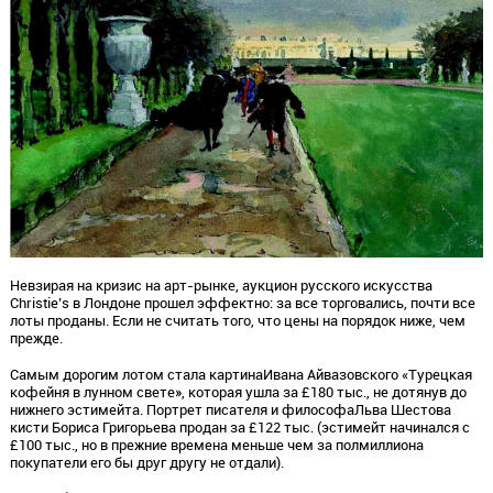
Невзирая на кризис на арт-рынке, аукцион русского искусства
Christie’s в Лондоне прошел эффектно: за все торговались, почти все
лоты проданы. Если не считать того, что цены на порядок ниже, чем
прежде.
Самым дорогим лотом стала картинаИвана Айвазовского «Турецкая
кофейня в лунном свете», которая ушла за £180 тыс., не дотянув до
нижнего эстимейта. Портрет писателя и философаЛьва Шестова
кисти Бориса Григорьева продан за £122 тыс. (эстимейт начинался с
£100 тыс., но в прежние времена меньше чем за полмиллиона
покупатели его бы друг другу не отдали).