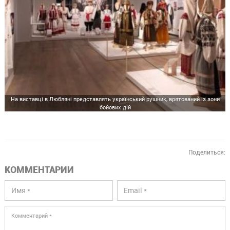
На виставці в Любляні представлять український рушник, врятований із зони
бойових дій
Поделиться:
КОММЕНТАРИИ