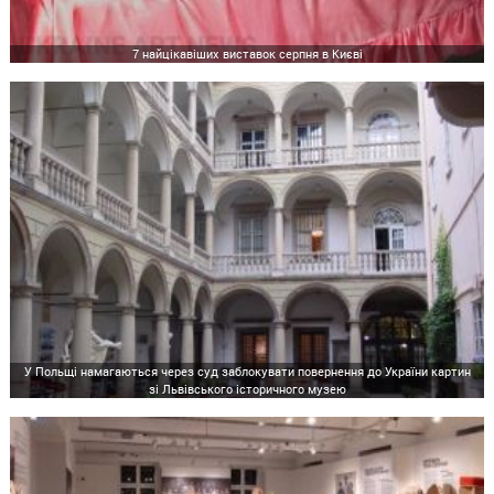
7 найцікавіших виставок серпня в Києві
У Польщі намагаються через суд заблокувати повернення до України картин
зі Львівського історичного музею