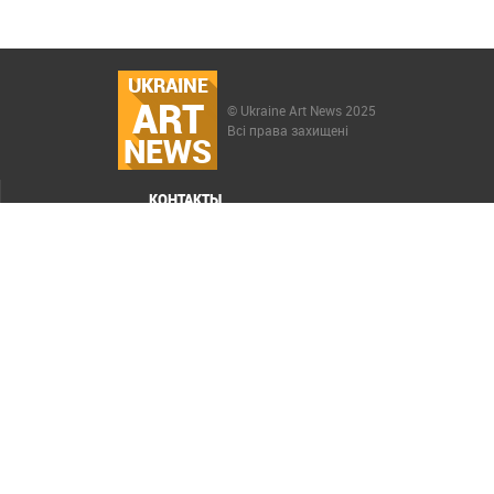
UKRAINE
ART
© Ukraine Art News 2025
Всі права захищені
NEWS
КОНТАКТЫ
МЕНЮ
Карта сайта
Реклама
РАСКРУТКА САЙТА ELIT-WEB
СОЗДАНИЕ САЙТОВ WEZOM