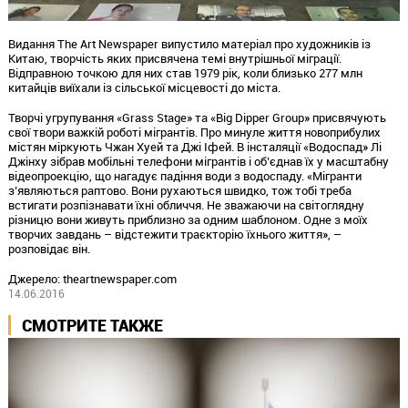
Видання The Art Newspaper випустило матеріал про художників із
Китаю, творчість яких присвячена темі внутрішньої міграції.
Відправною точкою для них став 1979 рік, коли близько 277 млн
китайців виїхали із сільської місцевості до міста.
Творчі угрупування «Grass Stage» та «Big Dipper Group» присвячують
свої твори важкій роботі мігрантів. Про минуле життя новоприбулих
містян міркують Чжан Хуей та Джі Іфей. В інсталяції «Водоспад» Лі
Джінху зібрав мобільні телефони мігрантів і об’єднав їх у масштабну
відеопроекцію, що нагадує падіння води з водоспаду. «Мігранти
з’являються раптово. Вони рухаються швидко, тож тобі треба
встигати розпізнавати їхні обличчя. Не зважаючи на світоглядну
різницю вони живуть приблизно за одним шаблоном. Одне з моїх
творчих завдань – відстежити траєкторію їхнього життя», –
розповідає він.
Джерело: theartnewspaper.com
14.06.2016
СМОТРИТЕ ТАКЖЕ