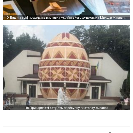
У Вашингтоні проходить виставка українського художника Миколи Журавля
На Прикарпатті готують пересувну виставку писанок