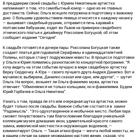
В преддверии своей свадьбы с Юрием Никитиным артистка
напоминает о том, что самобытный юмор — одно из ее главных
достоинств. Сейчас Ольга всецело погружена в подготовку к важному
дню. С большим удовольствием певица относится к каждому нюансу
— вышивает свадебный рушник, отправится печь каравай к
полтавским бабушкам, ездит во Львов на примерки свадебного
этнического платья к дизайнеру Роксолане Богуцкой, об этом
сообщает издание "Сегодня".
К свадьбе готовятся и дочери пары: Роксолана Богуцкая также
создает платья для годовалой Серафимы и одиннадцатилетней
Полины, которые станут подружками невесты. В процессе подготовки
у Ольги и Юрия появились разногласия по концертной программе. "Я
хочу видеть на этом событии лучшую в мире свадебную артистку
Верку Сердючку. А Юра — своего лучшего друга Андрея Данилко. Вот и
мучаемся, выбираем, Данилко сказал или одно, или другое", — шутит
Ольга. На вопрос, возьмет ли Ольга фамилию мужа, артистка
отвечает: "Обменяемся не только кольцами, но и фамилиями. Будем
Юрий Горбачев и Ольга Никитина".
Узнать о том, правда ли это или очередная шутка артистки, можно
будет только после свадьбы. Важное событие состоится в замке
"Радомысль" . "Это одухотворенное и необычное место. Любая пара
сможет почувствовать там благословение благодаря уникальной
коллекции музея домашних икон, удивительной красоте самого
замка, живописной местности и окружающих водоемов, —
комментирует Ольга. — Такая атмосфера — мечта любой невесты, но
в нашем случае на замке неожиданно настоял жених, сказав, что