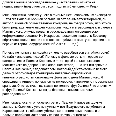
другой в нашем расследовании не участвовали и отчета не
подписывали (под отчетом стоят подписи 6 человек. — Ред.).
Мне непонятно, почему у него в фильме нет независимых экспертов
— тот же Валерий Борщев больше 30 лет занимается тюрьмой, он
автор Закона об общественном контроле, не говоря о том, что это он
был председателем нашей комиссии, когда мы расследовали смерть
Магнитского, он участвовал в расследовании, он сводил всю
информацию воедино. Но Некрасов, насколько я знаю, к Борщеву
обратился только после того, как тот публично выступил против его
версии истории Браудера (весной 2016 г. — Ред.).
Почему не попытаться действительно разобраться в этой истории?
Не найти знающих людей? Почему в фильме есть интервью со
следователем Павлом Карповым — который только вызывал
Магнитского на допросы на начальном этапе, — но нет интервью с
Олегом Сильченко, следователем, который действительно вел его
дело? У этого следователя брали интервью европейские
кинематографисты, снимавшие фильмы о деле Магнитского. Я
спрашивала Андрея, почему он не поговорил, например, с тюремными
врачами. Он ответил: я пытался, но меня отфутболили. Что значит —
отфутболили? Как же ты тогда берешься снимать фильм-
расследование?
Мне показалось, что после встречи с Павлом Карповым другие
эксперты были ему уже не нужны — вот Браудер его не убедил, а
Карпов каким-то образом убедил, концепция изменилась, и он
дальше подбирал материал уже под новую концепцию.