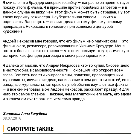
Я считаю, что Браудер совершил ошибку — напрасно он препятствует
показу этого фильма. Я в принципе против подобных запретов — и в
данном случае не вижу, чем этот фильм может быть страшен. Ну вот
такая версия у режиссера. Неубедительная совсем — но что ж
поделаешь. Запрещать — значит, делать этому фильму рекламу,
превращать Некрасова в гонимого, притесняемого цензурой
художника.
Андрей Некрасов мне говорил, что его фильм не о Магнитском — это
фильм о его, режиссера, разочаровании в Уильяме Браудере. Меня
вот это больше всего потрясло — что он использует эту трагическую
историю как фон для разговора о своих разочарованиях.
Я далека от мысли, что Андрея Некрасова кто-то купил. Скорее, дело
в честолюбии, в самовлюбленности — он решил, что откроет всем
глаза. Вот есть все эти конгрессмены, политики, правозащитники,
журналисты, изучавшие дело, написавшие о нем десятки статей, есть
западные журналисты, которые с лупой обычно изучают все факты,
— и все они неправы, а он, Андрей Некрасов, расскажет правду. И для
него это самое главное — важнее, чем Магнитский, его мать, его вдова
и в конечном счете важнее, чем сама правда.
Записала Анна Голубева
08.07.2016
СМОТРИТЕ ТАКЖЕ