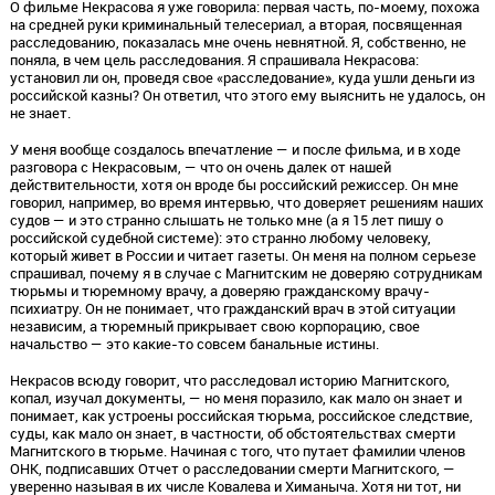
О фильме Некрасова я уже говорила: первая часть, по-моему, похожа
на средней руки криминальный телесериал, а вторая, посвященная
расследованию, показалась мне очень невнятной. Я, собственно, не
поняла, в чем цель расследования. Я спрашивала Некрасова:
установил ли он, проведя свое «расследование», куда ушли деньги из
российской казны? Он ответил, что этого ему выяснить не удалось, он
не знает.
У меня вообще создалось впечатление — и после фильма, и в ходе
разговора с Некрасовым, — что он очень далек от нашей
действительности, хотя он вроде бы российский режиссер. Он мне
говорил, например, во время интервью, что доверяет решениям наших
судов — и это странно слышать не только мне (а я 15 лет пишу о
российской судебной системе): это странно любому человеку,
который живет в России и читает газеты. Он меня на полном серьезе
спрашивал, почему я в случае с Магнитским не доверяю сотрудникам
тюрьмы и тюремному врачу, а доверяю гражданскому врачу-
психиатру. Он не понимает, что гражданский врач в этой ситуации
независим, а тюремный прикрывает свою корпорацию, свое
начальство — это какие-то совсем банальные истины.
Некрасов всюду говорит, что расследовал историю Магнитского,
копал, изучал документы, — но меня поразило, как мало он знает и
понимает, как устроены российская тюрьма, российское следствие,
суды, как мало он знает, в частности, об обстоятельствах смерти
Магнитского в тюрьме. Начиная с того, что путает фамилии членов
ОНК, подписавших Отчет о расследовании смерти Магнитского, —
уверенно называя в их числе Ковалева и Химаныча. Хотя ни тот, ни