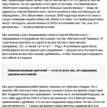
мы, правозащитники, может быть, могли бы что-то сделать, могли
ему помочь. Но не сделали этого просто потому, что невозможно
обойти все камеры и найти всех больных заключенных — ведь ни
адвокаты Сергея Магнитского, ни его коллеги к нам за помощью не
обращались. Это объяснимо: осенью 2009 года еще мало кто знал о
существовании нашей комиссии. Мало кто знал, что правозащитники
могут посещать заключенных в СИЗО и колониях вот так, как это
делаем мы, — на регулярной основе.
Мы занялись расследованием смерти Сергея Магнитского —
опрашивали сотрудников «Бутырки», потом «Матросской Тишины». Я
тщательно изучала это дело и не раз потом о нем писала
(например, тут, а также тут и тут. — Ред.). И уголовное дело было
возбуждено после нашего расследования — результаты которого мы
рассылали во все инстанции, добиваясь, чтобы начали расследовать
его гибель в тюрьме.
Снимали реакции зрителей — то есть всех нас, не спрашивая,
сделали массовкой.
Мы расспрашивали работников тюрьмы по горячим следам. Но о
многих обстоятельствах дела мы узнали только во время следствия.
Вот Андрей Некрасов спрашивает, почему ни я, ни Валерий Борщев, ни
кто-либо другой из ОНК в отчете не написал, что к Магнитскому
применялись дубинки, что на него надевали наручники. Но мы этого не
могли написать — только во время следствия мы увидели все эти