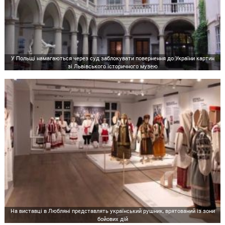
У Польщі намагаються через суд заблокувати повернення до України картин
зі Львівського історичного музею
На виставці в Любляні представлять український рушник, врятований із зони
бойових дій