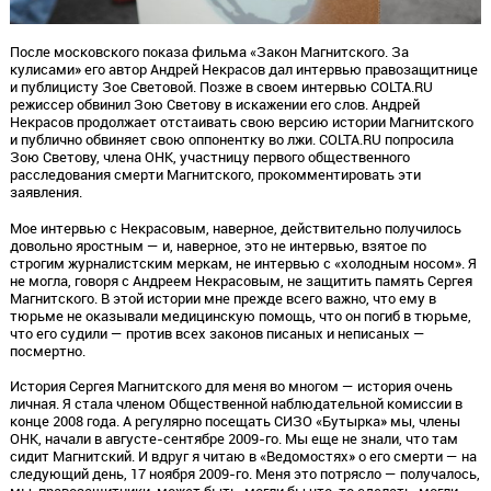
После московского показа фильма «Закон Магнитского. За
кулисами» его автор Андрей Некрасов дал интервью правозащитнице
и публицисту Зое Световой. Позже в своем интервью COLTA.RU
режиссер обвинил Зою Светову в искажении его слов. Андрей
Некрасов продолжает отстаивать свою версию истории Магнитского
и публично обвиняет свою оппонентку во лжи. COLTA.RU попросила
Зою Светову, члена ОНК, участницу первого общественного
расследования смерти Магнитского, прокомментировать эти
заявления.
Мое интервью с Некрасовым, наверное, действительно получилось
довольно яростным — и, наверное, это не интервью, взятое по
строгим журналистским меркам, не интервью с «холодным носом». Я
не могла, говоря с Андреем Некрасовым, не защитить память Сергея
Магнитского. В этой истории мне прежде всего важно, что ему в
тюрьме не оказывали медицинскую помощь, что он погиб в тюрьме,
что его судили — против всех законов писаных и неписаных —
посмертно.
История Сергея Магнитского для меня во многом — история очень
личная. Я стала членом Общественной наблюдательной комиссии в
конце 2008 года. А регулярно посещать СИЗО «Бутырка» мы, члены
ОНК, начали в августе-сентябре 2009-го. Мы еще не знали, что там
сидит Магнитский. И вдруг я читаю в «Ведомостях» о его смерти — на
следующий день, 17 ноября 2009-го. Меня это потрясло — получалось,