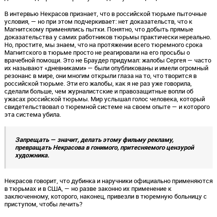
В интервью Некрасов признает, что в российской тюрьме пыточные
условия, — но при этом подчеркивает: нет доказательств, что к
Магнитскому применялись пытки. Понятно, что добыть прямые
доказательства у самих работников тюрьмы практически нереально.
Но, простите, мы знаем, что на протяжении всего тюремного срока
Магнитского в тюрьме просто не реагировали на его просьбы о
врачебной помощи. Это не Браудер придумал: жалобы Сергея — часто
их называют «дневниками» — были опубликованы и имели огромный
резонанс в мире, они многим открыли глаза на то, что творится в
российской тюрьме. Эти его жалобы, как я не раз уже говорила,
сделали больше, чем журналистские и правозащитные вопли об
ужасах российской тюрьмы. Мир услышал голос человека, который
свидетельствовал о тюремной системе на своем опыте — и которого
эта система убила.
Запрещать — значит, делать этому фильму рекламу,
превращать Некрасова в гонимого, притесняемого цензурой
художника.
Некрасов говорит, что дубинка и наручники официально применяются
в тюрьмах и в США, — но разве законно их применение к
заключенному, которого, наконец, привезли в тюремную больницу с
приступом, чтобы лечить?