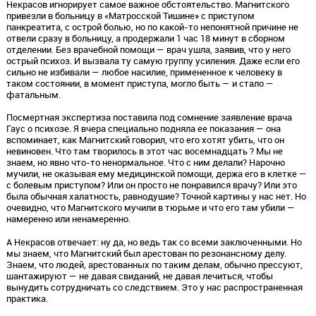
Некрасов игнорирует самое важное обстоятельство. Магнитского
привезли в больницу в «Матросской Тишине» с приступом
панкреатита, с острой болью, но по какой-то непонятной причине не
отвели сразу в больницу, а продержали 1 час 18 минут в сборном
отделении. Без врачебной помощи — врач ушла, заявив, что у него
острый психоз. И вызвала ту самую группу усиления. Даже если его
сильно не избивали — любое насилие, примененное к человеку в
таком состоянии, в момент приступа, могло быть — и стало —
фатальным.
Посмертная экспертиза поставила под сомнение заявление врача
Гаус о психозе. Я вчера специально подняла ее показания — она
вспоминает, как Магнитский говорил, что его хотят убить, что он
невиновен. Что там творилось в этот час восемнадцать ? Мы не
знаем, но явно что-то ненормальное. Что с ним делали? Нарочно
мучили, не оказывая ему медицинской помощи, держа его в клетке —
с болевым приступом? Или он просто не понравился врачу? Или это
была обычная халатность, равнодушие? Точной картины у нас нет. Но
очевидно, что Магнитского мучили в тюрьме и что его там убили —
намеренно или ненамеренно.
А Некрасов отвечает: ну да, но ведь так со всеми заключенными. Но
мы знаем, что Магнитский был арестован по резонансному делу.
Знаем, что людей, арестованных по таким делам, обычно прессуют,
шантажируют — не давая свиданий, не давая лечиться, чтобы
вынудить сотрудничать со следствием. Это у нас распространенная
практика.