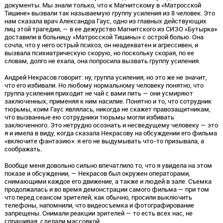
документы. Мы знали только, что к Магнитскому в «Матросской
Тишине» вызвали так называемую группу усиления из 8 человек. Это
нам сказала врач Александра Гаус, одно из главных действующих
лиц этой трагедии, — в ее дежурство Магнитского из СИЗО «Бутырка»
доставили в больницу «Матросской Тишины» с острой болью. Она
сочла, что у него острый психоз, он неадекватен и агрессивен, и
вызвала психиатрическую скорую, но поскольку скорая, по ее
словам, долго не ехала, она попросила вызвать группу усиления.
Андрей Некрасов говорит: ну, группа усиления, но это же не значит,
что его избивали. Но любому нормальному человеку понятно, что
группа усиления приходит не чай с вами пить — они усмиряют
заключенных, применяя к ним насилие. Понятно и то, что сотрудник
тюрьмы, коим Гаус являлась, никогда не скажет правозащитникам,
что вызванные ею сотрудники тюрьмы могли избивать
заключенного. Это нетрудно осознать и несведущему человеку — это
я и имела в виду, когда сказала Некрасову на обсуждении его фильма
«включите фантазию»: я его не выдумывать что-то призывала, а
соображать.
Вообще меня довольно сильно впечатлило то, что я увидела на этом
показе и обсуждении, — Некрасов был окружен операторами,
снимающими каждое его движение, а также и людей в зале. Съемка
продолжалась и во время демонстрации самого фильма — при том
что перед сеансом зрителей, как обычно, просили выключить
телефоны, напомнили, что видеосъемка и фотографирование
запрещены. Снимали реакции зрителей — то есть всех нас, не
спрашивая, сделали массовкой.