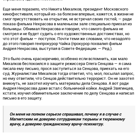
Еще меня поразило, что Никита Михалков, президент Московского
кинофестиваля, который из-за болезни впервые, кажется, в жизни не
смог присутствовать на открытии, не встречал своих гостей, — ради
показа фильма Некрасова в маленьком зале специально приехал из
больницы. Обнимал Некрасова и говорил, что самого фильма не
смотрел и не будет судить о его художественных достоинствах, но
что этот фильм — поступок. Почти теми же словами, что незадолго
до этого говорил генпрокурор Чайка (прокурор похвалил фильм
Андрея Некрасова, выступая в Совете Федерации. — Ред.).
Это было очень красноречиво, особенно если вспомнить, как мало
Михалков беспокоился о защите режиссера Олега Сенцова — я сама
писала ему письмо, прося заступиться за Сенцова, приехать на его
суд. Журналистам Михалков тогда ответил, что, мол, посылал запрос,
но ему ответили, что Сенцов действительно террорист. Он не захотел
вникнуть, не захотел изучить материалы дела Сенцова. А вот ради
Андрея Некрасова даже встал с больничной койки. Андрей Звягинцев,
кстати, изучил обвинительное заключение по делу Сенцова и написал
письмо в его защиту.
Он меня на полном серьезе спрашивал, почему я в случае с
Магнитским не доверяю сотрудникам тюрьмы и тюремному
врачу, а доверяю гражданскому врачу-психиатру.