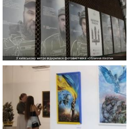
У київському метро відкрилася фотовиставка «Обличчя піхоти»