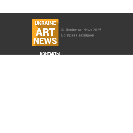
UKRAINE
ART
© Ukraine Art News 2025
Всі права захищені
NEWS
КОНТАКТЫ
МЕНЮ
Карта сайта
Реклама
РАСКРУТКА САЙТА ELIT-WEB
СОЗДАНИЕ САЙТОВ WEZOM