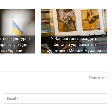
ється культурно-
У Вашингтоні проходить
проєкт до Дня
виставка українського
сті України
художника Миколи Журавля
Поделиться: