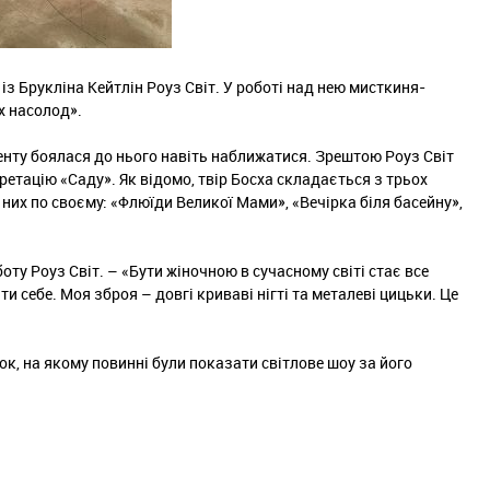
 із Брукліна Кейтлін Роуз Світ. У роботі над нею мисткиня-
х насолод».
нту боялася до нього навіть наближатися. Зрештою Роуз Світ
ретацію «Саду». Як відомо, твір Босха складається з трьох
 них по своєму: «Флюїди Великої Мами», «Вечірка біля басейну»,
боту Роуз Світ. – «Бути жіночною в сучасному світі стає все
и себе. Моя зброя – довгі криваві нігті та металеві цицьки. Це
к, на якому повинні були показати світлове шоу за його