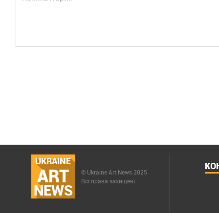
UKRAINE
КО
ART
© Ukraine Art News 2025
Всі права захищені
NEWS