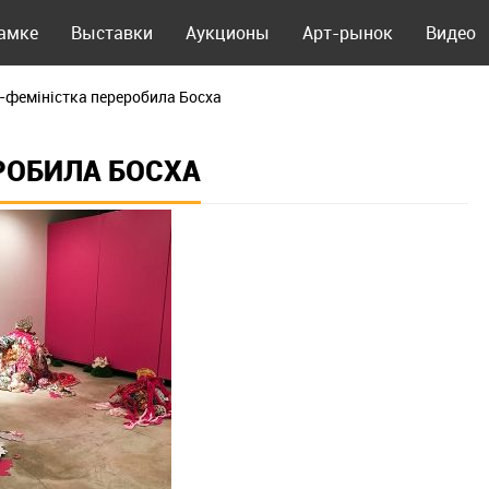
рамке
Выставки
Аукционы
Арт-рынок
Видео
феміністка переробила Босха
РОБИЛА БОСХА