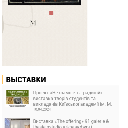
ВЫСТАВКИ
Проєкт «Незламність традицій»:
виставка творів студентів та
викладачів Київської академії ім. М.
Бойчука
10.04.2024
Виставка «The offering» 91 galerie &
thesteinstudio у Франкфурті