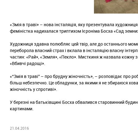
«Змія в траві» – нова інсталяція, яку презентувала художниця
феміністка надихалася триптихом Ієроніма Босха «Сад земни
Художниця здавна полюбляє цей твір, але до останнього моме
переборола власний страх і вклала в інсталяцію власну інтерп
частин: «Рай», «Земля», «Пекло». Мисткиня ж назвала кожну з
«Вбивчі радощі».
«“Змія в траві” – про брудну жіночність», – розповідає про ро
більш небезпечно. Це обладунки, за якими я не збираюся ховат
жіночність у спротиві».
У березні на батьківщині Босха обвалився старовинний будино
картинами.
21.04.2016