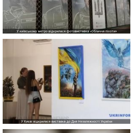
У київському метро відкрилася фотовиставка «Обличчя піхоти»
У Києві відкрилася виставка до Дня Незалежності України