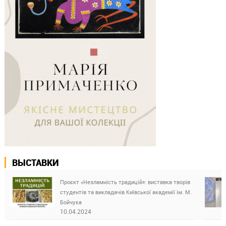
ВЫСТАВКИ
Проєкт «Незламність традицій»: виставка творів
студентів та викладачів Київської академії ім. М.
Бойчука
10.04.2024