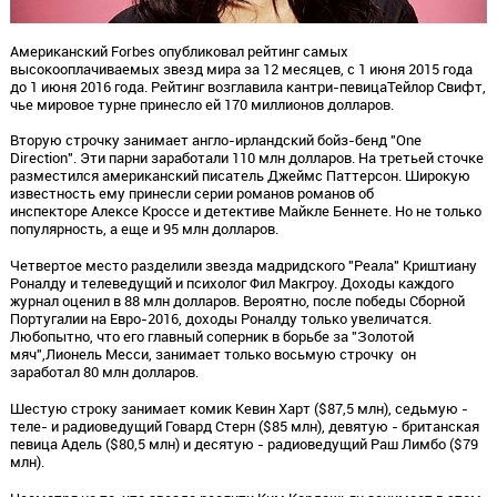
Американский Forbes опубликовал рейтинг самых
высокооплачиваемых звезд мира за 12 месяцев, с 1 июня 2015 года
до 1 июня 2016 года. Рейтинг возглавила кантри-певицаТейлор Свифт,
чье мировое турне принесло ей 170 миллионов долларов.
Вторую строчку занимает англо-ирландский бойз-бенд "One
Direction". Эти парни заработали 110 млн долларов. На третьей сточке
разместился американский писатель Джеймс Паттерсон. Широкую
известность ему принесли серии романов романов об
инспекторе Алексе Кроссе и детективе Майкле Беннете. Но не только
популярность, а еще и 95 млн долларов.
Четвертое место разделили звезда мадридского "Реала" Криштиану
Роналду и телеведущий и психолог Фил Макгроу. Доходы каждого
журнал оценил в 88 млн долларов. Вероятно, после победы Сборной
Португалии на Евро-2016, доходы Роналду только увеличатся.
Любопытно, что его главный соперник в борьбе за "Золотой
мяч",Лионель Месси, занимает только восьмую строчку он
заработал 80 млн долларов.
Шестую строку занимает комик Кевин Харт ($87,5 млн), седьмую -
теле- и радиоведущий Говард Стерн ($85 млн), девятую - британская
певица Адель ($80,5 млн) и десятую - радиоведущий Раш Лимбо ($79
млн).