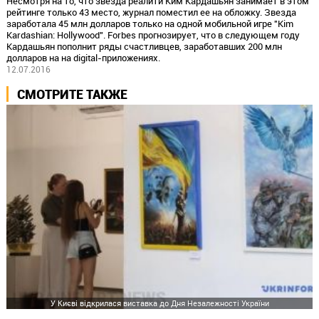
Несмотря на то, что звезда реалити Ким Кардашьян занимает в этом
рейтинге только 43 место, журнал поместил ее на обложку. Звезда
заработала 45 млн долларов только на одной мобильной игре "Kim
Kardashian: Hollywood". Forbes прогнозирует, что в следующем году
Кардашьян пополнит ряды счастливцев, заработавших 200 млн
долларов на на digital-приложениях.
12.07.2016
СМОТРИТЕ ТАКЖЕ
У Києві відкрилася виставка до Дня Незалежності України