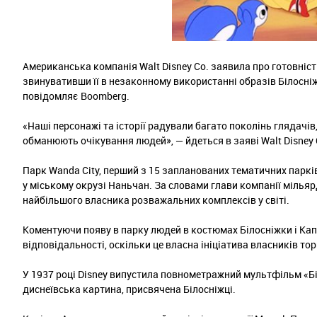
Американська компанія Walt Disney Co. заявила про готовніст
звинувативши її в незаконному використанні образів Білосні
повідомляє Boomberg.
«Наші персонажі та історії радували багато поколінь глядачів,
обманюють очікування людей», — йдеться в заяві Walt Disney 
Парк Wanda City, перший з 15 запланованих тематичних парків 
у міському окрузі Наньчан. За словами глави компанії мільярд
найбільшого власника розважальних комплексів у світі.
Коментуючи появу в парку людей в костюмах Білосніжки і Капі
відповідальності, оскільки це власна ініціатива власників то
У 1937 році Disney випустила повнометражний мультфільм «Біл
диснеївська картина, присвячена Білосніжці.