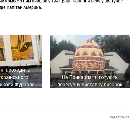
ий комікс з ним вийшов у 1941 році. Копання Disney виступає
 діє Капітан Америка.
ні проходить
українського
На Прикарпатті готують
иколи Журавля
пересувну виставку писанок
Поделиться: