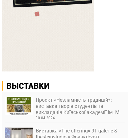
ВЫСТАВКИ
Проєкт «Незламність традицій»:
виставка творів студентів та
викладачів Київської академії ім. М.
Бойчука
10.04.2024
Виставка «The offering» 91 galerie &
thesteinstudio у Франкфурті