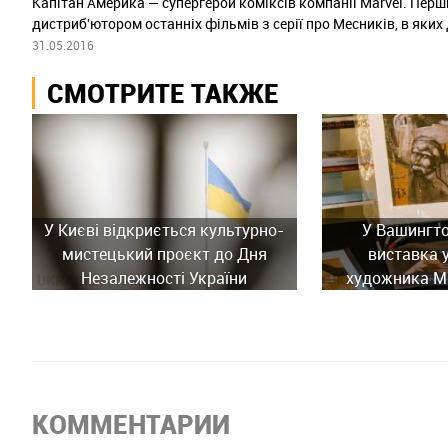
Капітан Америка — супергерой коміксів компанії Marvel. Перш
дистриб'ютором останніх фільмів з серії про Месників, в яких
31.05.2016
СМОТРИТЕ ТАКЖЕ
У Києві відкриється культурно-
У Вашингто
мистецький проєкт до Дня
виставка 
Незалежності України
художника М
КОММЕНТАРИИ