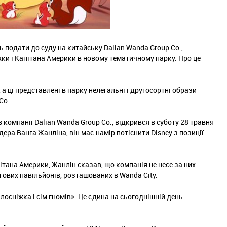
ь подати до суду на китайську Dalian Wanda Group Co.,
жки і Капітана Америки в новому тематичному парку. Про це
 а ці представлені в парку нелегальні і другосортні образи
Co.
компанії Dalian Wanda Group Co., відкрився в суботу 28 травня
ера Ванга Жанліна, він має намір потіснити Disney з позиції
тана Америки, Жанлін сказав, що компанія не несе за них
ргових павільйонів, розташованих в Wanda City.
осніжка і сім гномів». Це єдина на сьогоднішній день