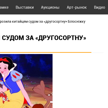
рамке
Выставки
Аукционы
Арт-рынок
Видео
грозила китайцям судом за «другосортну» Білосніжку
 СУДОМ ЗА «ДРУГОСОРТНУ»