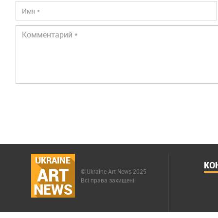
UKRAINE
КО
ART
© Ukraine Art News 2025
Всі права захищені
NEWS