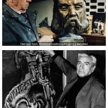
Григорій Крук: Ліплення українського духу у вигнанні