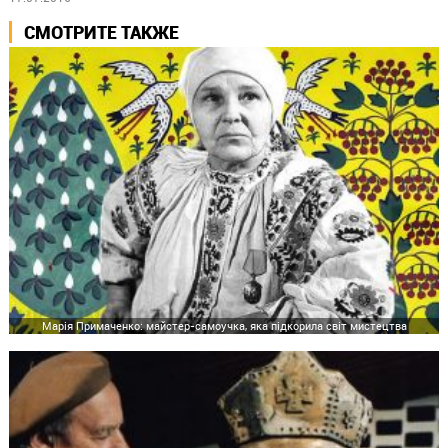
СМОТРИТЕ ТАКЖЕ
Марія Примаченко: майстер-самоучка, яка підкорила світ мистецтва