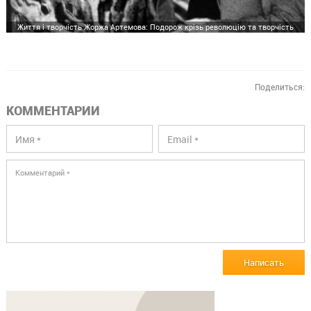
Життя і творчість Жоржа Артемова: Подорож крізь революцію та творчість
Поделиться:
КОММЕНТАРИИ
Написать