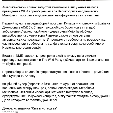
Американський співак запустив кампанію з висунення на пост
президента США і прем'єр-міністра Великобританії одночасно.
Маніфест і програма опубліковані на офіційному сайті кампанії.
Перший пункт у передвиборній програмі Купера — «повернути Брайана
Джонсона в AC/DC». Співак також обіцяє боротися за те, щоб
зображення Леммі, покійного лідера групи Motorhead, було
викарбовано на скелях гори Рашмор разом з портретами
американських президентів. У програмі є і заборона на розмови під
час кіносеансів, і заборона на селфі у всі дні року, крім особливого
Національного дня селфі.
Видання NME наводить прес-реліз акції, в якому всім охочим
пропонується вступити в The Wild Party («Дика партія», інше значення
— «Буйна вечірка»).
Передвиборна кампанія супроводжується піснею Elected — ремейком
хіта Купера 1972 року.
68-річний Купер (справжнє ім'я Вінсент Фурньє) вважається
засновником жанру шок-рок, розвиненого згодом Мерліном
Менсоном. Останнім часом артист часто виступає в складі
супергрупи The Hollywood Vampires, в яку також входять актор Джонні
Депп і гітарист Aerosmith Джо Перрі.
Джерело: видання "Світ мистецтва"
17.07.2016