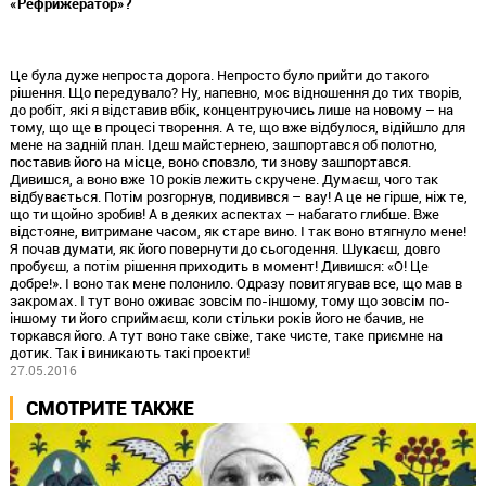
«Рефрижератор»?
Це була дуже непроста дорога. Непросто було прийти до такого
рішення. Що передувало? Ну, напевно, моє відношення до тих творів,
до робіт, які я відставив вбік, концентруючись лише на новому – на
тому, що ще в процесі творення. А те, що вже відбулося, відійшло для
мене на задній план. Ідеш майстернею, зашпортався об полотно,
поставив його на місце, воно сповзло, ти знову зашпортався.
Дивишся, а воно вже 10 років лежить скручене. Думаєш, чого так
відбувається. Потім розгорнув, подивився – вау! А це не гірше, ніж те,
що ти щойно зробив! А в деяких аспектах – набагато глибше. Вже
відстояне, витримане часом, як старе вино. І так воно втягнуло мене!
Я почав думати, як його повернути до сьогодення. Шукаєш, довго
пробуєш, а потім рішення приходить в момент! Дивишся: «О! Це
добре!». І воно так мене полонило. Одразу повитягував все, що мав в
закромах. І тут воно оживає зовсім по-іншому, тому що зовсім по-
іншому ти його сприймаєш, коли стільки років його не бачив, не
торкався його. А тут воно таке свіже, таке чисте, таке приємне на
дотик. Так і виникають такі проекти!
27.05.2016
СМОТРИТЕ ТАКЖЕ