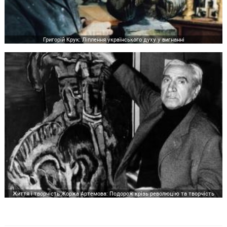
Григорій Крук: Ліплення українського духу у вигнанні
Життя і творчість Жоржа Артемова: Подорож крізь революцію та творчість