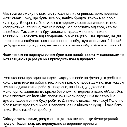
Мистецтво смаку не має, а от людина, яка сприймає його, повинна
мати смак. Тому, що будь-яка річ, навіть бридка, також має свою
культуру. Є чорне і є біле. Але як в чорному фантастична естетика,
колористика і глибина, так і в білому. Все залежить від того, хто як
сприймає. Так само, як брутальність і краса – вони однаково
естетичні. Залежить від вподобань. А мистецтво – це процес, це дія.
І якщо вона відбувається і захоплює, то збуджує якісь емоції. Нехай
це будуть емоції відрази, нехай хтось кричить «Фу!». Але ж вплинуло!
Яким чином ви вирішуєте, чим буде ваш новий проект – живописом чи
інсталяцією? Це розуміння приходить вже у процесі?
Розкажу вам про один випадок. Сиджу я в себе на фазенді в робітні в
кріслі: дивлюся на роботу, над якою працюю, щось думаю, вовтужуся.
Встав, подивився на роботу, на крісло, на тінь. Іду до себе в
майстерню, заливаю це крісло бетоном і створюю з нього об’єкт. Ось
так з’являються ідеї! Біле полотно? Ніколи перед ним не стою і не
думаю, що ж я з ним буду робити. Для мене шкода того часу! Полотно
біле в мене просто зникає. Появляється на кілька секунд – і вже його
нема. Воно вже йде в роботу!
Спілкуючись з вами, розумієш, що шлях митця – це безперервний
пошук. Поділіться, що передувало створенню проекта