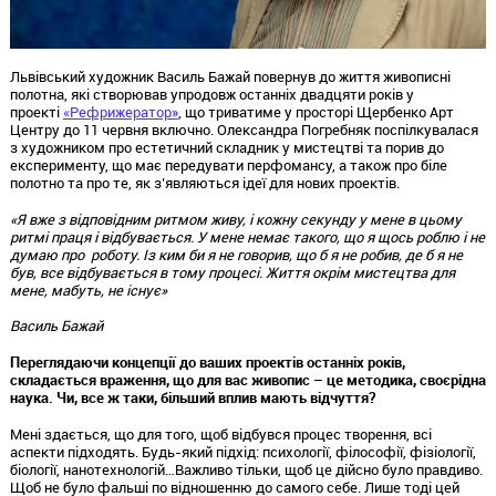
Львівський художник Василь Бажай повернув до життя живописні
полотна, які створював упродовж останніх двадцяти років у
проекті
«Рефрижератор»
, що триватиме у просторі Щербенко Арт
Центру до 11 червня включно. Олександра Погребняк поспілкувалася
з художником про естетичний складник у мистецтві та порив до
експерименту, що має передувати перфомансу, а також про біле
полотно та про те, як з’являються ідеї для нових проектів.
«Я вже з відповідним ритмом живу, і кожну секунду у мене в цьому
ритмі праця і відбувається. У мене немає такого, що я щось роблю і не
думаю про роботу. Із ким би я не говорив, що б я не робив, де б я не
був, все відбувається в тому процесі. Життя окрім мистецтва для
мене, мабуть, не існує»
Василь Бажай
Переглядаючи концепції до ваших проектів останніх років,
складається враження, що для вас живопис – це методика, своєрідна
наука. Чи, все ж таки, більший вплив мають відчуття?
Мені здається, що для того, щоб відбувся процес творення, всі
аспекти підходять. Будь-який підхід: психології, філософії, фізіології,
біології, нанотехнологій…Важливо тільки, щоб це дійсно було правдиво.
Щоб не було фальші по відношенню до самого себе. Лише тоді цей