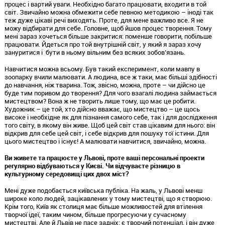
процес і вартий уваги. Необхідно багато працювати, входити в той
світ. Звичайно можна обмежити себе певною методикою – іноді так
теж дуже цікаві речі виходять. Проте, для мене важливо все. Я не
можу відбирати для себе. Головне, щоб йшов процес творення. Тому
мені зараз хочеться більше закритися: поменше говорити, побільше
працювати. Йдеться про той внутрішній світ, у який я зараз хочу
зануритися і бути в ньому вільним без всяких зобов’язань.
Навчитися можна всьому. Був такий експеримент, коли мавпу в
зоопарку вчили малювати. А людина, все ж таки, має більші здібності
до навчання, ніж тварина. Тож, звісно, можна, проте – чи дійсно це
буде тим поривом до творення? Для чого взагалі людина займається
мистецтвом? Вона ж не творить лише тому, що має це робити.
Художник – це той, хто дійсно вважає, що мистецтво – це щось
високе і необхідне як для пізнання самого себе, так і для дослідження
того світу, в якому він живе. Щоб цей світ став цікавим для нього: він
відкрив для себе цей світ, і себе відкрив для пошуку тої істини. Для
цього мистецтво і існує! А малювати навчитися, звичайно, можна.
Ви живете та працюєте у Львові, проте ваші персональні проекти
регулярно відбуваються у Києві. Чи відчуваєте різницю в
культурному середовищі цих двох міст?
Мені дуже подобається київська публіка. На жаль, у Львові менш
широке коло людей, зацікавлених у тому мистецтві, що я створюю.
Крім того, Київ як столиця має більше можливостей для втілення
творчої ідеї, таким чином, більше прогресуючи у сучасному
мистецтві. Але й Львів не пасе задніх: є творчий потенціал, і він дуже