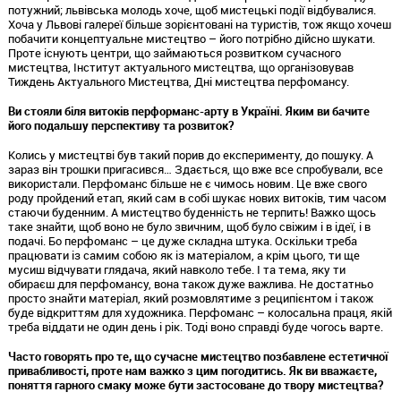
потужний; львівська молодь хоче, щоб мистецькі події відбувалися.
Хоча у Львові галереї більше зорієнтовані на туристів, тож якщо хочеш
побачити концептуальне мистецтво – його потрібно дійсно шукати.
Проте існують центри, що займаються розвитком сучасного
мистецтва, Інститут актуального мистецтва, що організовував
Тиждень Актуального Мистецтва, Дні мистецтва перфомансу.
Ви стояли біля витоків перформанс-арту в Україні. Яким ви бачите
його подальшу перспективу та розвиток?
Колись у мистецтві був такий порив до експерименту, до пошуку. А
зараз він трошки пригасився… Здається, що вже все спробували, все
використали. Перфоманс більше не є чимось новим. Це вже свого
роду пройдений етап, який сам в собі шукає нових витоків, тим часом
стаючи буденним. А мистецтво буденність не терпить! Важко щось
таке знайти, щоб воно не було звичним, щоб було свіжим і в ідеї, і в
подачі. Бо перфоманс – це дуже складна штука. Оскільки треба
працювати із самим собою як із матеріалом, а крім цього, ти ще
мусиш відчувати глядача, який навколо тебе. І та тема, яку ти
обираєш для перфомансу, вона також дуже важлива. Не достатньо
просто знайти матеріал, який розмовлятиме з реципієнтом і також
буде відкриттям для художника. Перфоманс – колосальна праця, якій
треба віддати не один день і рік. Тоді воно справді буде чогось варте.
Часто говорять про те, що сучасне мистецтво позбавлене естетичної
привабливості, проте нам важко з цим погодитись. Як ви вважаєте,
поняття гарного смаку може бути застосоване до твору мистецтва?