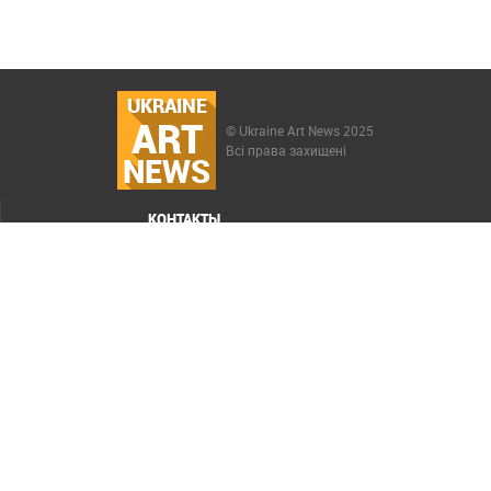
UKRAINE
ART
© Ukraine Art News 2025
Всі права захищені
NEWS
КОНТАКТЫ
МЕНЮ
Карта сайта
Реклама
РАСКРУТКА САЙТА ELIT-WEB
СОЗДАНИЕ САЙТОВ WEZOM