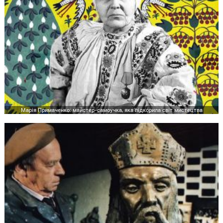
Марія Примаченко: майстер-самоучка, яка підкорила світ мистецтва