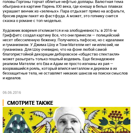
головы Горгоны торчат облитые нефтью доллары. Валютная тема
обыграна и в картине Парень XXI века, где юношу в белых плавках
украшает венчик из «зеленых». Пара отдыхает прямо на асфальте,
бросив рядом пакет из фастфуда. А может, это гопнику снится
сказка о романе с топ-моделью.
Художник вовремя откликается и на злободневность: в 2016-м
Гриффитс создал картину Все, что они принесли — полицейский
несет обессиленную беженку. Получилось пафосно, но с идеалами
и гуманизмом. У Джима Шоу и Тони Мателли нет ни иллюзий, ни
гуманизма. Для Шоу очевидно, что на фоне любой самой
благопристойной декорации деборовское «общество спектакля»
может разыграть только пошлый водевиль. Еще безнадежнее
реализм Мателли: его Ева и Адам не просто изгнаны из рая —
взорвавшийся рояль, который впился металлом и деревом в их
беззащитные тела, не оставляет никаких шансов на поиски смыслов
и идеалов.
06.06.2016
СМОТРИТЕ ТАКЖЕ