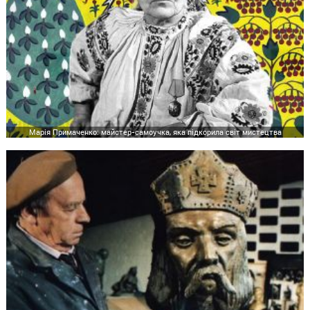
Марія Примаченко: майстер-самоучка, яка підкорила світ мистецтва