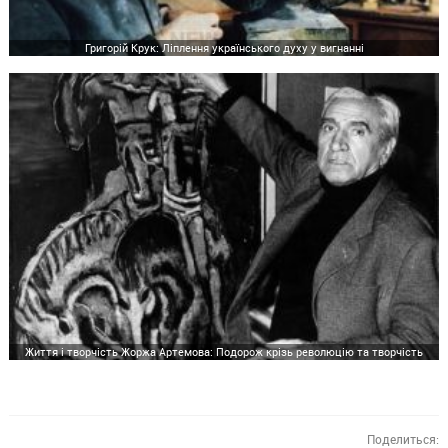
Григорій Крук: Ліплення українського духу у вигнанні
Життя і творчість Жоржа Артемова: Подорож крізь революцію та творчість
Поделиться: