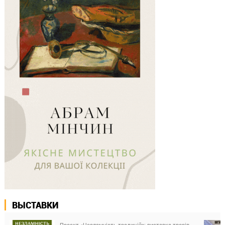
ВЫСТАВКИ
Проєкт «Незламність традицій»: виставка творів