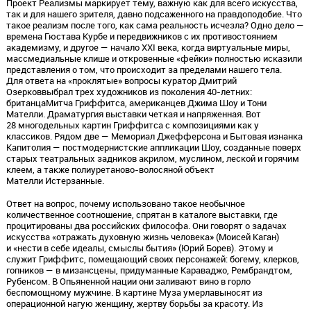
Проект Реализмы маркирует тему, важную как для всего искусства,
так и для нашего зрителя, давно подсаженного на правдоподобие. Что
такое реализм после того, как сама реальность исчезла? Одно дело —
времена Гюстава Курбе и передвижников с их противостоянием
академизму, и другое — начало XXI века, когда виртуальные миры,
массмедиальные клише и откровенные «фейки» полностью исказили
представления о том, что происходит за пределами нашего тела.
Для ответа на «проклятые» вопросы куратор Дмитрий
Озерковвыбрал трех художников из поколения 40-летних:
британцаМитча Гриффитса, американцев Джима Шоу и Тони
Мателли. Драматургия выставки четкая и напряженная. Вот
28 многодельных картин Гриффитса с композициями как у
классиков. Рядом две — Мемориал Джефферсона и Бытовая изнанка
Капитолия — постмодернистские аппликации Шоу, созданные поверх
старых театральных задников акрилом, муслином, леской и горячим
клеем, а также полиуретаново-волосяной объект
Мателли Истерзанные.
Ответ на вопрос, почему использовано такое необычное
количественное соотношение, спрятан в каталоге выставки, где
процитированы два российских философа. Они говорят о задачах
искусства «отражать духовную жизнь человека» (Моисей Каган)
и «нести в себе идеалы, смыслы бытия» (Юрий Борев). Этому и
служит Гриффитс, помещающий своих персонажей: богему, клерков,
гопников — в мизансцены, придуманные Караваджо, Рембрандтом,
Рубенсом. В Опьяненной нации они заливают вино в горло
беспомощному мужчине. В картине Муза умерлавыносят из
операционной нагую женщину, жертву борьбы за красоту. Из