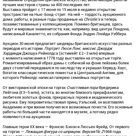
лучших мастеров страны за 400 последних лет.
Выставка пройдет с 17 июня по 15 июля в недавно открытом
пространстве на Нью-Бонд-стрит. На ней — гордость аукционного
дома: работы, в разные годы проданные на
Christie’s
и теперь
позаимствованные у коллекционеров. Помимо британцев, здесь
будут и мировые знаменитости, как, например, вид центра Лондона,
написанный Каналетто, из собрания Фонда Эндрю Ллойда Уэббера.
Аукцион 30 июня предлагает шедевры британского искусства разных
периодов его истории.
Портрет Люси Лонг, миссис Джордж
Хардиндж
Джошуа Рейнолдса (эстимейт £2–3 млн) впервые
с момента написания в 1778 году выставлен на открытые торги.
Романтизированный образ дамы с собачкой на фоне пейзажа более
двух столетий передавался по наследству и украшал Хервуд-Хаус,
богатое классицистическое поместье в Центральной Англии, для
которого Рейнолдс написал галерею семейных портретов.
От викторианской эпохи на торгах
Счастливая пора
Фредерика
Лейтона (£3–5 млн), эстета, во многом близкого прерафаэлитам,
любителя золотых фонов, прекрасных героев и академического
рисунка. Ему покровительствовал принц Уэльский, он возглавлял
Академию и при жизни получил все возможные почести. Его основные
работы по большей части находятся в музеях, а потому редко
появляются на аукционах.
Главные герои ХХ века — Фрэнсис Бэкон и Люсьен Фрейд. От первого
на торгах —
Лежащая фигура со шприцем. Версия № 2
1968 года