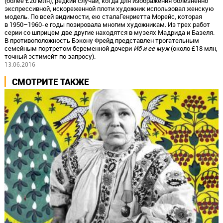
(более £20 млн), редкий случай, когда для изображения болезненно
экспрессивной, искореженной плоти художник использовал женскую
модель. По всей видимости, ею сталаГенриетта Морейс, которая
в 1950–1960-е годы позировала многим художникам. Из трех работ
серии со шприцем две другие находятся в музеях Мадрида и Базеля.
В противоположность Бэкону Фрейд представлен трогательным
семейным портретом беременной дочери
Иб и ее муж
(около £18 млн,
точный эстимейт по запросу).
13.06.2016
СМОТРИТЕ ТАКЖЕ