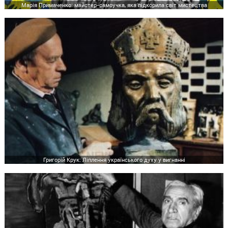
Марія Примаченко: майстер-самоучка, яка підкорила світ мистецтва
Григорій Крук: Ліплення українського духу у вигнанні