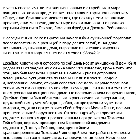
В честь своего 250-летия один из главных и старейших в мире
аукционных домов представляет выставку и торги под названием
«Определяя британское искусство», где покажут самые важные
произведения за последние четыре века и выставят на продажу
картины Фрэнсиса Бэкона, Люсьена Фрейда и Джошуа Рейнолдса.
В середине XVIII века в Британии начался бум аукционной торговли:
последовательно, с разницей в пару десятилетий, в Лондоне
появились аукционные дома, выросшие в нынешних мировых
гигантов. В 2016 году 250-летие отмечает
Christie’s
.
Джеймс Кристи, имя которого по сей день носит аукционный дом, был
родом из Шотландии, но о семье мало что известно, кроме того, что
отец его был моряком. Приехав в Лондон, Кристи устроился
помощником аукциониста по имени Энсли в Ковент-Гардене
и, набравшись опыта, открыл собственное дело. Первые торги под
своим именем он провел 5 декабря 1766 года — эта дата и считается
днем рождения аукционного дома. По воспоминаниям современников,
Джеймс Кристи был обаятельным, красноречивым, энергичным,
дружелюбным, умел убеждать, обладал прекрасным чувством
юмора и, судя по портрету кистиГейнсборо из Музея Гетти, весьма
привлекательной наружностью. Он завел дружбу с корифеями
художественного мира: прославленным портретистом Томасом
Гейнсборо, первым президентом Королевской академии
художеств Джошуа Рейнолдсом, крупнейшим
краснодеревщиком Томасом Чиппендейлом, чьи работы с успехом
выставлял на торги, получая их напрямую от авторов. Некоторое