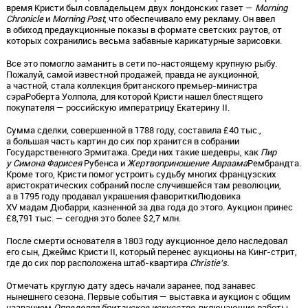
время Кристи был совладельцем двух лондонских газет —
Morning
Chronicle
и
Morning Post
, что обеспечивало ему рекламу. Он ввел
в обиход предаукционные показы в формате светских раутов, от
которых сохранились весьма забавные карикатурные зарисовки.
Все это помогло заманить в сети по-настоящему крупную рыбу.
Пожалуй, самой известной продажей, правда не аукционной,
а частной, стала коллекция британского премьер-министра
сэраРоберта Уолпола, для которой Кристи нашел блестящего
покупателя — российскую императрицу Екатерину II.
Сумма сделки, совершенной в 1788 году, составила £40 тыс.,
а большая часть картин до сих пор хранится в собрании
Государственного Эрмитажа. Среди них такие шедевры, как
Пир
у Симона Фарисея
Рубенса и
Жертвоприношение Авраама
Рембрандта.
Кроме того, Кристи помог устроить судьбу многих французских
аристократических собраний после случившейся там революции,
а в 1795 году продавал украшения фавориткиЛюдовика
XV мадам Дюбарри, казненной за два года до этого. Аукцион принес
£8,791 тыс. — сегодня это более $2,7 млн.
После смерти основателя в 1803 году аукционное дело наследовал
его сын, Джеймс Кристи II, который перенес аукционы на Кинг-стрит,
где до сих пор расположена штаб-квартира
Christie’s
.
Отмечать круглую дату здесь начали заранее, под занавес
нынешнего сезона. Первые события — выставка и аукцион с общим
названием
Определяя британское искусство
, включающие работы