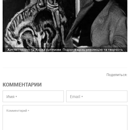
Життя і творчість Жоржа Артемова: Подорож крізь революцію та творчість
Поделиться:
КОММЕНТАРИИ