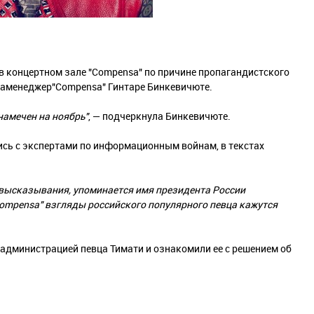
в концертном зале "Compensa" по причине пропагандистского
иламенеджер"Compensa" Гинтаре Бинкевичюте.
намечен на ноябрь"
, — подчеркнула Бинкевичюте.
ись с экспертами по информационным войнам, в текстах
 высказывания, упоминается имя президента России
Compensa" взгляды российского популярного певца кажутся
 администрацией певца Тимати и ознакомили ее с решением об