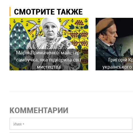
СМОТРИТЕ ТАКЖЕ
Марія Примаченко: майстер-
самоучка, яка підкорила світ
Григорій К
мистецтва
українського 
КОММЕНТАРИИ