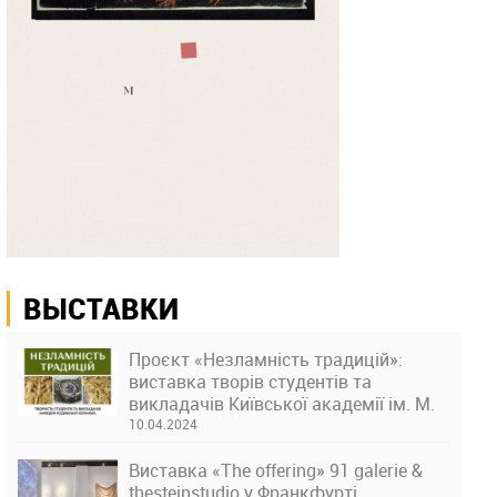
ВЫСТАВКИ
Проєкт «Незламність традицій»:
виставка творів студентів та
викладачів Київської академії ім. М.
Бойчука
10.04.2024
Виставка «The offering» 91 galerie &
thesteinstudio у Франкфурті