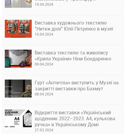
10.04.2024
Виставка художнього текстилю
"Нитки долі" Юлії Петренко в музеї
10.04.2024
Виставка текстилю та живопису
«Крила України» Ніни Бондаренко
09.04.2024
Гурт «Антитіла» виступить у Музеї на
закритті виставки про Бахмут
08.04.2024
Відкриття виставки «Український
щоденник 2022–2023. А4, кулькова
ручка» в Українському Домі
27.03.2024