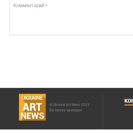
UKRAINE
КО
ART
© Ukraine Art News 2025
Всі права захищені
NEWS