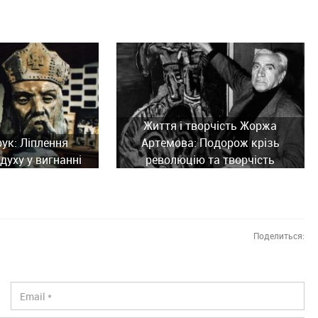
Життя і творчість Жоржа
рук: Ліплення
Артемова: Подорож крізь
духу у вигнанні
революцію та творчість
Поделиться: