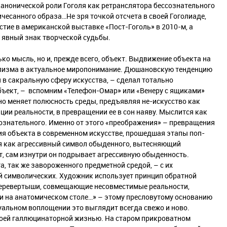
канонической роли Гоголя как ретранслятора бессознательного
ичесанного образа…Не зря точкой отсчета в своей Гоголиаде,
стие в американской выставке «Пост-Гоголь» в 2010-м, а
к явный знак творческой судьбы.
ько мысль, но и, прежде всего, объект. Выдвижение объекта на
еализма в актуальное миропонимание. Дюшановскую тенденцию
 в сакральную сферу искусства, – сделал тотально
бъект, – вспомним «Телефон-Омар» или «Венеру с ящиками»
вно меняет полюсность среды, предъявляя не-искусство как
ции реальности, в превращении ее в сон наяву. Мыслится как
ознательного. Именно от этого «преображения» – превращения
ия объекта в современном искусстве, прошедшая этапы поп-
ся как агрессивный символ обыденного, вытесняющий
т, сам изнутри он подрывает агрессивную обыденность.
 так же завороженного предметной средой, – с их
 символических. Художник использует принцип обратной
перевертыши, совмещающие несовместимые реальности,
и на анатомическом столе…» – этому пресловутому основанию
зуальном воплощении это выглядит всегда свежо и ново.
воей галлюцинаторной жизнью. На старом прикроватном