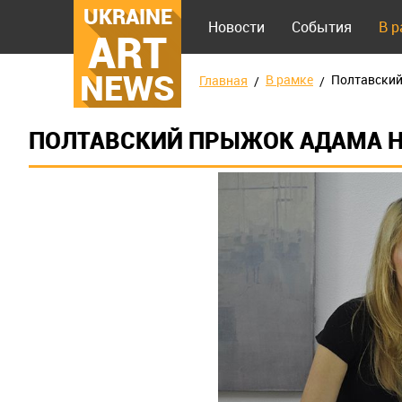
UKRAINE
Новости
События
В 
ART
NEWS
В рамке
Полтавский
Главная
ПОЛТАВСКИЙ ПРЫЖОК АДАМА 