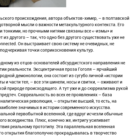
ьского происхождения, автора объектов-химер, – в полтавской
одотворной мысли о важности метакультурного контекста. Его
ми тонкими, но прочными нитями связаны все «-измы» и
 из другого – так, что одно без другого существовать уже не
nected. Он выстраивает свою систему не очевидных, не
 подчеркивая точки соприкосновения культур.
одному из отцов-основателей абсурдистского направления не
иятии реальности. Эксцентричная проза Гоголя – ярчайший
одной демонологии, она состоит из сугубо личной «истории
 и части тел, – все эти шинели, носы и свитки, – оживают и
ой природе происходящего. А тут уже и до сюрреализма рукой
предтеч. Сюрреальность во всех ее проявлениях – база
алитическая революция, – открытие высшей, то есть, на
 наиболее значимых в истории современного искусства.
альной первобытной вселенной, где вдруг исчезли обычные
го всеединства. Плюс, конечно же, интригу усиливает
твия реальному прототипу. Эта параллельная вселенная
го открытия благополучно прокрадывалась в творчество