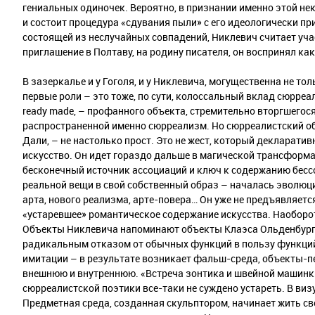
гениальных одиночек. Вероятно, в признании именно этой не
и состоит процедура «сдувания пыли» с его идеологически пр
состоящей из неслучайных совпадений, Никлевич считает уча
приглашение в Полтаву, на родину писателя, он воспринял ка
В зазеркалье и у Гоголя, и у Никлевича, могущественна не тол
первые роли – это тоже, по сути, колоссальный вклад сюрр
ready made, – профанного объекта, стремительно вторгшегося
распространенной именно сюрреализм. Но сюрреалистский о
Дали, – не настолько прост. Это не жест, который декларати
искусство. Он идет гораздо дальше в магической трансформа
бесконечный источник ассоциаций и ключ к содержанию бесс
реальной вещи в свой собственный образ – началась эволюц
арта, нового реализма, арте-повера… Он уже не предъявляет
«устаревшее» романтическое содержание искусства. Наоборо
Объекты Никлевича напоминают объекты Клаэса Ольденбурга,
радикальным отказом от обычных функций в пользу функций
имитации – в результате возникает фальш-среда, объекты-
внешнюю и внутреннюю. «Встреча зонтика и швейной машинк
сюрреалистской поэтики все-таки не суждено устареть. В ви
Предметная среда, созданная скульптором, начинает жить с