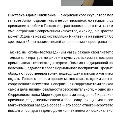
Выставка Адама Никлевича, – американского скульптора пол
галерее Jump подводит нас к не оригинальной, но весьма пл
признание в любви к Гоголю еще раз напоминает о том, каки
умонастроения в современном искусстве, и как одно вырастает
может…Одна из новых инсталляций Никлевича называется Соn
хрестоматийных взаимосвязей сквозь время и пространство,
Так что, не Гоголь-Фестом единым мы выражаем свой пиетет 
только в литературе, но шире – в культуре, искусстве, воспр
пример «психотического дискурса». Помимо традиционной нар
болезни» – сдвигов и сбоев нормального восприятия. Предметы
обладают собственной волей, подводящей к мысли о магическ
подать. Гоголя с полным правом можно считать одним из его 
современного искусства. Совершенная сюрреалистами психоан
самом деле, низшей реальности бессознательного, – одно из
Сюрреализм толка Миро ходил тропами загадочной иррацион
причинно-следственные связи и обрел силу принцип магическо
Магриттовская загадка образа – его абсолютного несоответс
высшего порядка задолго до ее коллективного и официально