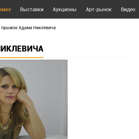
рамке
Выставки
Аукционы
Арт-рынок
Видео
 прыжок Адама Никлевича
НИКЛЕВИЧА