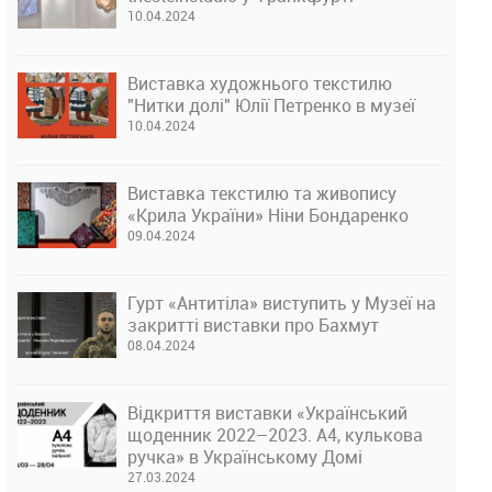
10.04.2024
Виставка художнього текстилю
"Нитки долі" Юлії Петренко в музеї
10.04.2024
Виставка текстилю та живопису
«Крила України» Ніни Бондаренко
09.04.2024
Гурт «Антитіла» виступить у Музеї на
закритті виставки про Бахмут
08.04.2024
Відкриття виставки «Український
щоденник 2022–2023. А4, кулькова
ручка» в Українському Домі
27.03.2024