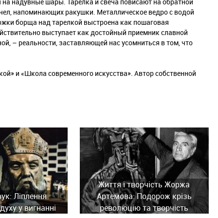
 на надувные шары. Тарелка и свеча повисают на обратной
чел, напоминающих ракушки. Металлическое ведро с водой
ожки борща над тарелкой выстроена как пошаговая
ействительно выступает как достойный приемник славной
ой, – реальности, заставляющей нас усомниться в том, что
кой» и «Школа современного искусства». Автор собственной
Життя і творчість Жоржа
рук: Ліплення
Артемова: Подорож крізь
духу у вигнанні
революцію та творчість