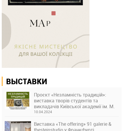
ВЫСТАВКИ
Проєкт «Незламність традицій»:
виставка творів студентів та
викладачів Київської академії ім. М.
Бойчука
10.04.2024
Виставка «The offering» 91 galerie &
thesteinstudio у Франкфурті