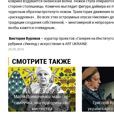
коврике вздувается океанская волна. Ножки стула опираются
стороне столешницы. Комично выглядит фигура дайвера из п
чудесным образом проткнуто ножом. Траектория движения л
«раскадровка»… Во всех этих остроумных опусах Никлевич д
традиции создания собственной, – многомерной и непрозрачн
якобы кажется очевидным…
Виктория Бурлака
– куратор проектов «Галерея на Институтс
рубрики «Уикенд с искусством» в ART UKRAINE.
25.05.2016
СМОТРИТЕ ТАКЖЕ
Марія Примаченко: майстер-
самоучка, яка підкорила світ
Григорій К
мистецтва
українського 