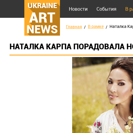
UKRAINE
Новости
События
В 
ART
NEWS
В рамке
Наталка Ка
Главная
НАТАЛКА КАРПА ПОРАДОВАЛА 