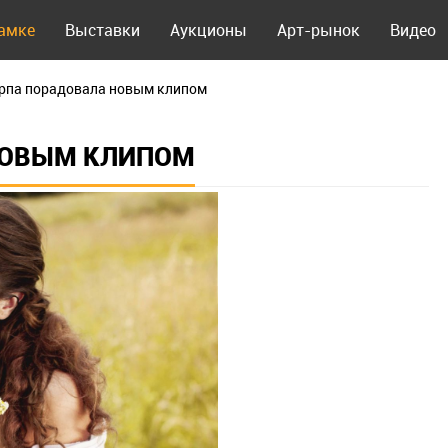
рамке
Выставки
Аукционы
Арт-рынок
Видео
рпа порадовала новым клипом
НОВЫМ КЛИПОМ