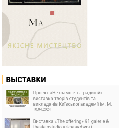
ВЫСТАВКИ
Проєкт «Незламність традицій»:
виставка творів студентів та
викладачів Київської академії ім. М.
Бойчука
10.04.2024
Виставка «The offering» 91 galerie &
thesteinstudio у Франкфурті