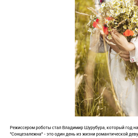
Режиссером роботы стал Владимир Шурубура, который год наз
"Сонцезалежна" - это один день из жизни романтической дев