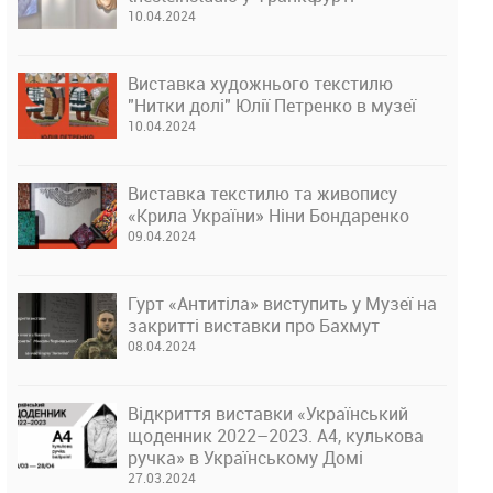
10.04.2024
Виставка художнього текстилю
"Нитки долі" Юлії Петренко в музеї
10.04.2024
Виставка текстилю та живопису
«Крила України» Ніни Бондаренко
09.04.2024
Гурт «Антитіла» виступить у Музеї на
закритті виставки про Бахмут
08.04.2024
Відкриття виставки «Український
щоденник 2022–2023. А4, кулькова
ручка» в Українському Домі
27.03.2024