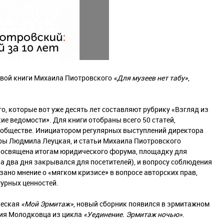
овой книги Михаила Пиотровского
«Для музеев нет табу»
,
, которые вот уже десять лет составляют рубрику «Взгляд из
е ведомости». Для книги отобраны всего 50 статей,
обществе. Инициатором регулярных выступлений директора
уры Людмила Леуцкая, и статьи Михаила Пиотровского
 посвящена итогам юридического форума, площадку для
на два дня закрывался для посетителей), и вопросу соблюдения
ано мнение о «мягком кризисе» в вопросе авторских прав,
турных ценностей.
ческая
«Мой Эрмитаж»
, новый сборник появился в эрмитажном
ия Молодковца из цикла
«Уединение. Эрмитаж ночью»
.