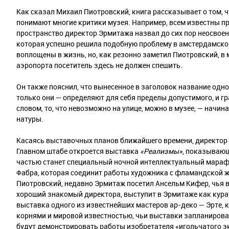
Как сказал Михаил Пиотровский, книга рассказывает о том, что
понимают многие критики музея. Например, всем известны пр
пространство директор Эрмитажа назвал до сих пор неосвое
которая успешно решила подобную проблему в амстердамско
воплощены в жизнь, но, как резонно заметил Пиотровский, в 
аэропорта посетитель здесь не должен спешить.
Он также пояснил, что вынесенное в заголовок название одно
только они — определяют для себя пределы допустимого, и г
словом, то, что невозможно на улице, можно в музее, — начи
натуры.
Касаясь выставочных планов ближайшего времени, директор
Главном штабе откроется выставка
«Реализмы»
, показывающ
частью станет специальный ночной интеллектуальный марафо
Фабра, которая соединит работы художника с фламандской 
Пиотровский, недавно Эрмитаж посетил Ансельм Кифер, чья в
хороший знакомый директора, выступит в Эрмитаже как курат
выставка одного из известнейших мастеров ар-деко — Эрте, 
корнями и мировой известностью, чьи выставки запланирован
будут демонстрировать работы изобретателя «игольчатого э