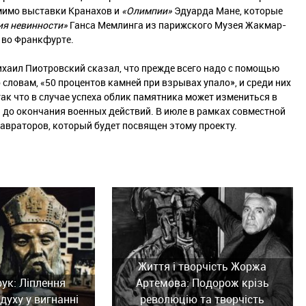
мимо выставки Кранахов и
«Олимпии»
Эдуарда Мане, которые
ия невинности»
Ганса Мемлинга из парижского Музея Жакмар-
 во Франкфурте.
хаил Пиотровский сказал, что прежде всего надо с помощью
 словам, «50 процентов камней при взрывах упало», и среди них
к что в случае успеха облик памятника может измениться в
 до окончания военных действий. В июле в рамках совместной
авраторов, который будет посвящен этому проекту.
Життя і творчість Жоржа
рук: Ліплення
Артемова: Подорож крізь
духу у вигнанні
революцію та творчість