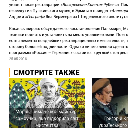
увидят после реставрации
«Воскресение Христа»
Рубенса. По
переедут из Пушкинского музея, в Эрмитаж приедет
«Аллегор
Андре и
«Географ»
Яна Вермеера из Штеделевского института
Касаясь широко обсуждаемого восстановления Пальмиры, Ми
техники поднять и установить на место упавшие камни. По его
есть элементы позднейших реставрационных вмешательств, та
сторону большей подлинности. Однако ничего нельзя сделать
программы «Россия — Германия» состоится круглый стол рест
25.05.2016
СМОТРИТЕ ТАКЖЕ
Марія Примаченко: майстер-
самоучка, яка підкорила світ
Григорій К
мистецтва
українського 