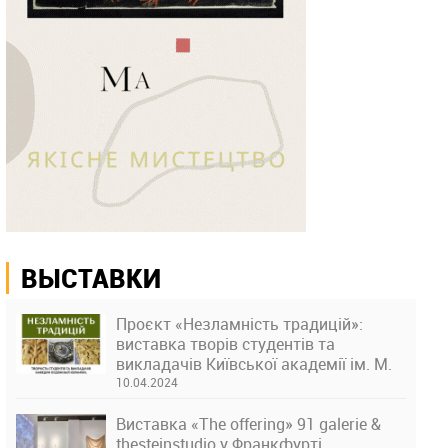
ВЫСТАВКИ
Проєкт «Незламність традицій»:
виставка творів студентів та
викладачів Київської академії ім. М.
Бойчука
10.04.2024
Виставка «The offering» 91 galerie &
thesteinstudio у Франкфурті