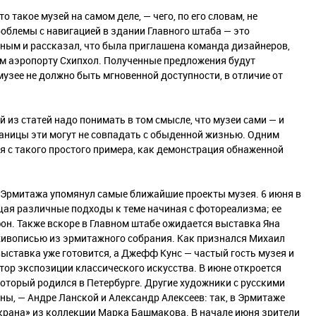
 такое музей на самом деле, — чего, по его словам, не
облемы с навигацией в здании Главного штаба — это
нным и рассказал, что была приглашена команда дизайнеров,
м аэропорту Схипхол. Полученные предложения будут
музее не должно быть мгновенной доступности, в отличие от
й из статей надо понимать в том смысле, что музеи сами — и
раницы эти могут не совпадать с обыденной жизнью. Одним
ная с такого простого примера, как демонстрация обнаженной
 Эрмитажа упомянул самые ближайшие проекты музея. 6 июня в
ая различные подходы к теме начиная с фотореализма; ее
н. Также вскоре в Главном штабе ожидается выставка Яна
живописью из эрмитажного собрания. Как признался Михаил
ыставка уже готовится, а Джефф Кунс — частый гость музея и
ор экспозиции классического искусства. В июне откроется
который родился в Петербурге. Другие художники с русскими
ы, — Андре Ланской и Александр Алексеев: так, в Эрмитаже
крана» из коллекции Марка Башмакова. В начале июня зрители