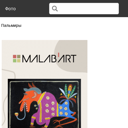
Фото
ии Пальмиры