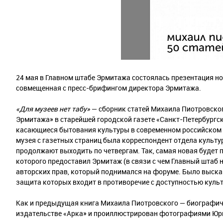
24 мая в Главном штабе Эрмитажа состоялась презентация н
совмещенная с пресс-брифингом директора Эрмитажа.
«Для музеев нет табу»
— сборник статей Михаила Пиотровского
Эрмитажа» в старейшей городской газете «Санкт-Петербургски
касающиеся бытования культуры в современном российском 
музея с газетных страниц была корреспондент отдела культ
продолжают выходить по четвергам. Так, самая новая будет
которого предоставил Эрмитаж (в связи с чем Главный штаб 
авторских прав, который поднимался на форуме. Было высказ
защита которых входит в противоречие с доступностью куль
Как и предыдущая книга Михаила Пиотровского — биографи
издательстве «Арка» и проиллюстрирован фотографиями Юр