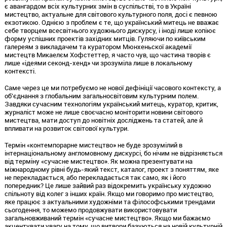
є авангардом всіх культурних змін в суспільстві, то в Україні
мистецтво, актуальне для світового культурного поля, досі є певною
екзотикою. Однією з проблем є те, що український митець не вважає
себе творцем всесвітнього художнього дискурсу, і іноді лише копіює
форму успішних проектів західних митців. Гуляючи по київським
галереям з викладачем та куратором Мюнхеньскої академії
мистецтв Микаелєм Хофстеттер, я часто чув, що частина творів є
лише «ідеями секонд-хенд» чи зрозуміла лише в локальному
контексті.
Саме через це ми потребуємо не нової дефініції часового контексту, а
об'єднання з глобальним загальносвітовим культурним полем.
Завдяки сучасним технологіям український митець, куратор, критик,
журналіст може не лише своєчасно моніторити новини світового
мистецтва, мати доступ до новітніх досліджень та статей, але й
впливати на розвиток світової культури.
Термін «контемпорарне мистецтво» не буде зрозумілий в
інтернаціональному англомовному дискурсі, бо нічим не відрізняється
від терміну «сучасне мистецтво». Як можна презентувати на
міжнародному рівні будь-який текст, каталог, проект з поняттям, яке
не перекладається, або перекладається так само, як і його
попередник? Це лише зайвий раз відокремить українську художню
спільноту від колег з інших країн. Якщо ми говоримо про мистецтво,
яке працює з актуальними художніми та філософськими трендами
сьогодення, то можемо продовжувати використовувати
загальновживаний термін «сучасне мистецтво». Якщо ми бажаємо
акцентувати увагу на тому, що витвори базуються на новій культурній