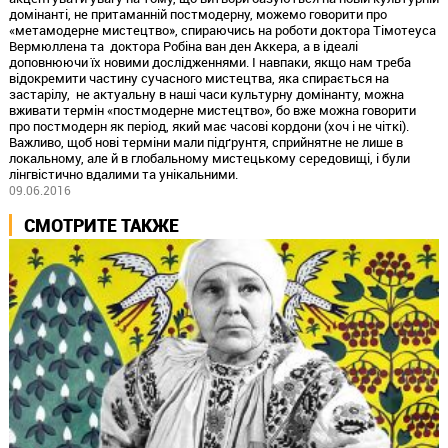
домінанті, не притаманній постмодерну, можемо говорити про
«метамодерне мистецтво», спираючись на роботи доктора Тімотеуса
Вермюллена та доктора Робіна ван ден Аккера, а в ідеалі
доповнюючи їх новими дослідженнями. І навпаки, якщо нам треба
відокремити частину сучасного мистецтва, яка спирається на
застарілу, не актуальну в наші часи культурну домінанту, можна
вживати термін «постмодерне мистецтво», бо вже можна говорити
про постмодерн як період, який має часові кордони (хоч і не чіткі).
Важливо, щоб нові терміни мали підґрунтя, сприйнятне не лише в
локальному, але й в глобальному мистецькому середовищі, і були
лінгвістично вдалими та унікальними.
09.06.2016
СМОТРИТЕ ТАКЖЕ