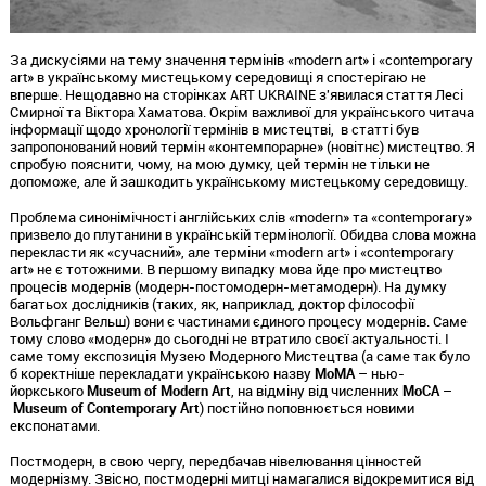
За дискусіями на тему значення термінів «modern art» і «contemporary
art» в українському мистецькому середовищі я спостерігаю не
вперше. Нещодавно на сторінках ART UKRAINE з'явилася стаття Лесі
Смирної та Віктора Хаматова. Окрім важливої для українського читача
інформації щодо хронології термінів в мистецтві, в статті був
запропонований новий термін «контемпорарне» (новітнє) мистецтво. Я
спробую пояснити, чому, на мою думку, цей термін не тільки не
допоможе, але й зашкодить українському мистецькому середовищу.
Проблема синонімічності англійських слів «modern» та «contemporary»
призвело до плутанини в українській термінології. Обидва слова можна
перекласти як «сучасний», але терміни «modern art» і «contemporary
art» не є тотожними. В першому випадку мова йде про мистецтво
процесів модернів (модерн-постомодерн-метамодерн). На думку
багатьох дослідників (таких, як, наприклад, доктор філософії
Вольфганг Вельш) вони є частинами єдиного процесу модернів. Саме
тому слово «модерн» до сьогодні не втратило своєї актуальності. І
саме тому експозиція Музею Модерного Мистецтва (а саме так було
б коректніше перекладати українською назву
MoMA
– нью-
йоркського
Museum of Modern Art
, на відміну від численних
MoCA
–
Museum of Contemporary Art
) постійно поповнюється новими
експонатами.
Постмодерн, в свою чергу, передбачав нівелювання цінностей
модернізму. Звісно, постмодерні митці намагалися відокремитися від