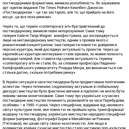
постмодерними форматами, виникла розгубленість. Як зауважила
арт-критик видання The Times Рейчел Кемпбел-Джонсон:
«Постмодернізм – це так застаріло, але те, що прийшло на його
місце...це все поза ринком».
Через те, що термін «contemporary art» був прив'язаний до
постмодернізму, виникли певні непорозуміння. Саме тому
галерея Galerie Tanja Wagner маніфестувала, що зосереджується
лише на метамодерному мистецтві, одним з проявів якого є
романтичний концептуалізм. Інші галеристи повністю довірилися
персоні куратора, який досліджує актуальність проектів. Через це
європейські куратори неочікувано стали зірками, за якими полюють
володарі галерей. Але ставити під сумнів актуальність терміну
«contemporary art» не стали, бо, за словами професора Південно-
Каліфорнійського університету Річарда Меєра, він визначається «не
стільки датою, скільки потребами ринку».
В Україні ситуація в часи постмодерна була продиктована політичним
аспектом. Через гегемонію соцреалізму актуальне в глобальному
дискурсі мистецтво було фактично вигнане в підпілля і не могло бути
певним чином монетизоване. Саме тому про українське «сучасне»
постмодерне мистецтво починають розмовляти за часи Перебудови,
особливо – в 1990-ті роки. Через специфічне, відірване від «великого
світу» культурне поле, яке повністю не пройшло крізь трансформації
модерну та постмодерну, українське мистецтво народило специфічні
форми (наприклад, фотографії Бориса Михайлова чи Романа
П'ятковки), які цікаві світу своєю екзотичністю. Але якщо в
розвинутих країнах сучасне мистецтво стало частиною поп-культури,