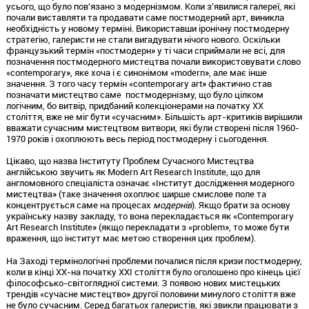
усього, що було пов'язано з модернізмом. Коли з'явилися галереї, які
почали виставляти та продавати саме постмодерний арт, виникла
необхідність у новому терміні. Використавши іронічну постмодерну
стратегію, галеристи не стали вигадувати нічого нового. Оскільки
французький термін «постмодерн» у ті часи сприймали не всі, для
позначення постмодерного мистецтва почали використовувати слово
«contemporary», яке хоча і є синонімом «modern», але має інше
значення. З того часу термін «contemporary art» фактично став
позначати мистецтво саме постмодернізму, що було цілком
логічним, бо витвір, придбаний колекціонерами на початку XX
століття, вже не міг бути «сучасним». Більшість арт-критиків вирішили
вважати сучасним мистецтвом витвори, які були створені після 1960-
1970 років і охоплюють весь період постмодерну і сьогодення.
Цікаво, що назва Інституту Проблем Сучасного Мистецтва
англійською звучить як Modern Art Research Institute, що для
англомовного спеціаліста означає «Інститут дослідження модерного
мистецтва» (таке значення охоплює ширше смислове поле та
концентрується саме на процесах
модернів
). Якщо брати за основу
українську назву закладу, то вона перекладається як «Contemporary
Art Research Institute» (якщо перекладати з «problem», то може бути
враження, що інститут має метою створення цих проблем).
На Заході термінологічні проблеми почалися після кризи постмодерну,
коли в кінці XX-на початку XXI століття було оголошено про кінець цієї
філософсько-світоглядної системи. З появою нових мистецьких
трендів «сучасне мистецтво» другої половини минулого століття вже
не було сучасним. Серед багатьох галеристів, які звикли працювати з