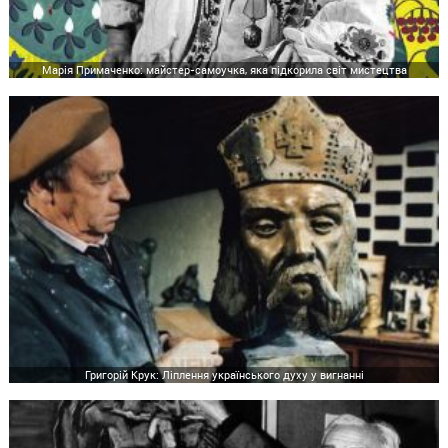
Марія Примаченко: майстер-самоучка, яка підкорила світ мистецтва
Григорій Крук: Ліплення українського духу у вигнанні