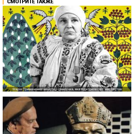
СМОТРИТЕ ТАКЖЕ
Марія Примаченко: майстер-самоучка, яка підкорила світ мистецтва