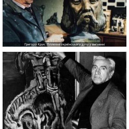
Григорій Крук: Ліплення українського духу у вигнанні