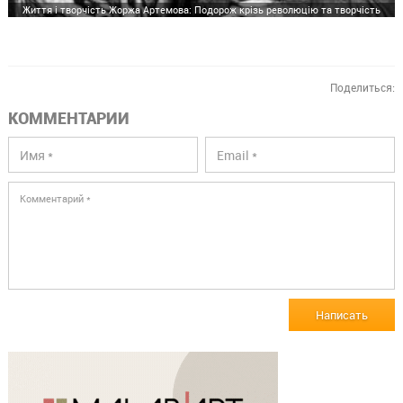
Життя і творчість Жоржа Артемова: Подорож крізь революцію та творчість
Поделиться:
КОММЕНТАРИИ
Написать