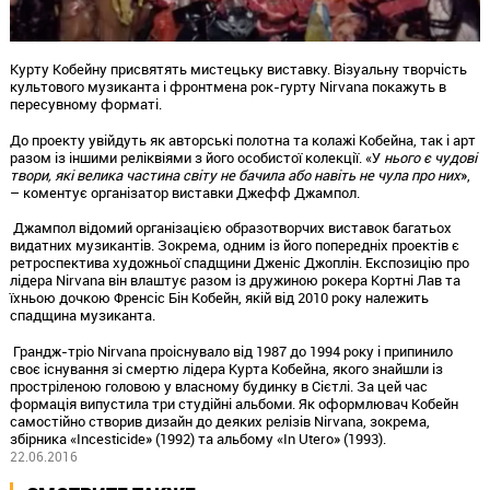
Курту Кобейну присвятять мистецьку виставку. Візуальну творчість
культового музиканта і фронтмена рок-гурту Nirvana покажуть в
пересувному форматі.
До проекту увійдуть як авторські полотна та колажі Кобейна, так і арт
разом із іншими реліквіями з його особистої колекції. «У
нього є чудові
твори, які велика частина світу не бачила або навіть не чула про них
»,
– коментує організатор виставки Джефф Джампол.
Джампол відомий організацією образотворчих виставок багатьох
видатних музикантів. Зокрема, одним із його попередніх проектів є
ретроспектива художньої спадщини Дженіс Джоплін. Експозицію про
лідера Nirvana він влаштує разом із дружиною рокера Кортні Лав та
їхньою дочкою Френсіс Бін Кобейн, якій від 2010 року належить
спадщина музиканта.
Грандж-тріо Nirvana проіснувало від 1987 до 1994 року і припинило
своє існування зі смертю лідера Курта Кобейна, якого знайшли із
простріленою головою у власному будинку в Сієтлі. За цей час
формація випустила три студійні альбоми. Як оформлювач Кобейн
самостійно створив дизайн до деяких релізів Nirvana, зокрема,
збірника «Incesticide» (1992) та альбому «In Utero» (1993).
22.06.2016