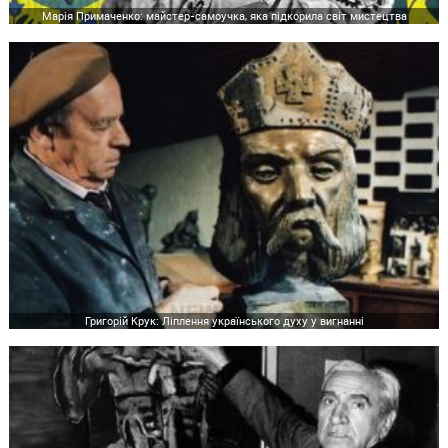
Марія Примаченко: майстер-самоучка, яка підкорила світ мистецтва
Григорій Крук: Ліплення українського духу у вигнанні