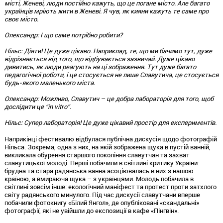
місті, Женеві, люди постійно кажуть, що це погане місто. Але багато
українців мріють жити в Женеві. Я чув, як кияни кажуть те саме про
своє місто.
Олександр
: І що саме потрібно робити?
Нільс
: Діяти! Це дуже цікаво. Наприклад, те, що ми бачимо тут, дуже
відрізняється від того, що відбувається зазвичай. Дуже цікаво
дивитись, як люди реагують на ці зображення. Тут дуже багато
педагогічної роботи, і це стосується не лише Славутича, це стосується
будь-якого маленького міста.
Олександр
: Можливо, Славутич – це добра лабораторія для того, щоб
дослідити це “in vitro”.
Нільс
: Супер лабораторія! Це дуже цікавий простір для експериментів.
Наприкінці фестивалю відбулася публічна дискусія щодо фотографій
Нільса. Зокрема, одна з них, на якій зображена щука в пустій ванній,
викликала обурення старшого покоління славутчан та захват
славутицької молоді. Перші побачили в світлині критику України:
брудна та стара радянська ванна асоціювалась в них з нашою
країною, а вмираюча щука – з українцями. Молодь побачила в
світлині зовсім інше: екологічний маніфест та протест проти затхлого
світу радянського минулого. Під час дискусії славутчани вперше
побачили фотокнигу «Білий Янгол», де опубліковані «скандальні»
фотографії, які не увійшли до експозиції в кафе «Пінгвін».