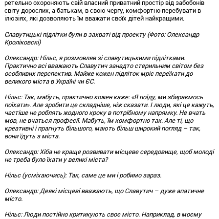
ретельно охороняють свій власний приватний простір від забобонів
світу дорослих, а батькам, в свою чергу, комфортно перебувати в
ілюзіях, які дозволяють їм вважати своїх дітей найкращими.
Славутицькі підлітки були в захваті від проекту (Фото: Олександр
Кроліковскі)
Олександр: Нільс, я розмовляв зі славутицькими підлітками.
Практично всі вважають Славутич занадто стерильним світом без
особливих перспектив. Майже кожен підліток мріє переїхати до
великого міста в Україні чи ЄС.
Нільс
: Так, мабуть, практично кожен каже: «Я поїду, ми збираємось
поїхати». Але зробити це складніше, ніж сказати. І люди, які це кажуть,
частіше не роблять жодного кроку в потрібному напрямку. Не вчать
мов, не вчаться професії. Мабуть, їм комфортно так. Але ті, що
креативні і прагнуть більшого, мають більш широкий погляд – так,
вони їдуть з міста.
Олександр
: Хіба не краще розвивати місцеве середовище, щоб молоді
не треба було їхати у великі міста?
Нільс
(усміхаючись): Так, саме це ми і робимо зараз.
Олександр
: Деякі місцеві вважають, що Славутич – дуже апатичне
місто.
Нільс
: Люди постійно критикують своє місто. Наприклад, в моєму