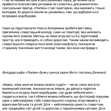
став затишним місцем в центральному парку, де можна було
приймати психоактивні речовини чи сховатись для романтично-
сексуальних пригод. «Пінгвін» став територією, яка належить тільки
молодим, бо дорослі ніколи не цікавились тим, що відбувається
всередині недобудови.
Саме це підштовхнуло Нільса Аккермана зробити виставку,
присвячену славутицькій молоді, саме на території, яка належить
героям його знімків. Митець не лише втручається у підлітковий
простір, але й приводить із собою дорослих. Таким чином він виводить
славутицького глядача поза межі зони комфорту, показуючи
старшому поколінню життя молоді таким, яке воно насправді є.
Володарі кафе «Пінгвін» були у центрі уваги (Фото: Наталка Дяченко)
«Мама, чому мені не можна лазити туди?» – питає свою матусю
маленький хлопчик, показуючи на знімок, де дівчата-підлітки
бавляться на даху іншої недобудови. «Це дуже небезпечно!» –
сердиться мати, і на її обличчі можна побачити, що фотограф порушив
одне з найсуворіших табу славутицького соціуму, втрутившись у
відносини батьків та дітей. Діти – найголовніша цінність славутчан,
але традиційно світ дітей та дорослих є паралельними світами. Діти