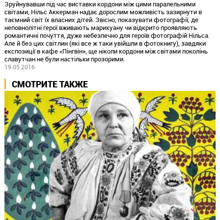
Зруйнувавши під час виставки кордони між цими паралельними
світами, Нільс Аккерман надає дорослим можливість зазирнути в
таємний світ їх власних дітей. Звісно, показувати фотографії, де
неповнолітні герої вживають марихуану чи відкрито проявляють
романтичні почуття, дуже небезпечно для героїв фотографій Нільса.
Але й без цих світлин (які все ж таки увійшли в фотокнигу), завдяки
експозиції в кафе «Пінгвін», ще ніколи кордони між світами поколінь
славутчан не були настільки прозорими.
19.05.2016
СМОТРИТЕ ТАКЖЕ