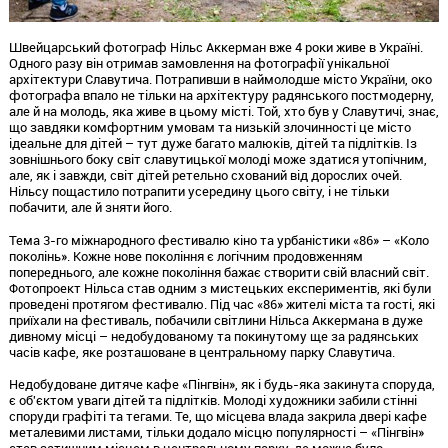
Швейцарський фотограф Нільс Аккерман вже 4 роки живе в Україні.
Одного разу він отримав замовлення на фотографії унікальної
архітектури Славутича. Потрапивши в наймолодше місто України, око
фотографа впало не тільки на архітектуру радянського постмодерну,
але й на молодь, яка живе в цьому місті. Той, хто був у Славутичі, знає,
що завдяки комфортним умовам та низькій злочинності це місто
ідеальне для дітей – тут дуже багато малюків, дітей та підлітків. Із
зовнішнього боку світ славутицької молоді може здатися утопічним,
але, як і завжди, світ дітей ретельно схований від дорослих очей.
Нільсу пощастило потрапити усередину цього світу, і не тільки
побачити, але й зняти його.
Тема 3-го міжнародного фестивалю кіно та урбаністики «86» – «Коло
поколінь». Кожне нове покоління є логічним продовженням
попереднього, але кожне покоління бажає створити свій власний світ.
Фотопроект Нільса став одним з мистецьких експериментів, які були
проведені протягом фестивалю. Під час «86» жителі міста та гості, які
приїхали на фестиваль, побачили світлини Нільса Аккермана в дуже
дивному місці – недобудованому та покинутому ще за радянських
часів кафе, яке розташоване в центральному парку Славутича.
Недобудоване дитяче кафе «Пінгвін», як і будь-яка закинута споруда,
є об'єктом уваги дітей та підлітків. Молоді художники забили стінні
споруди графіті та тегами. Те, що місцева влада закрила двері кафе
металевими листами, тільки додало місцю популярності – «Пінгвін»