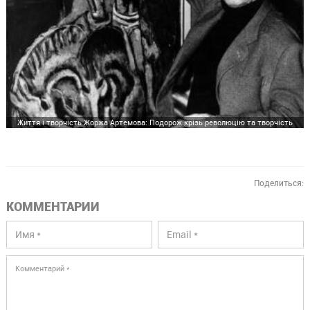
Життя і творчість Жоржа Артемова: Подорож крізь революцію та творчість
Поделиться:
КОММЕНТАРИИ