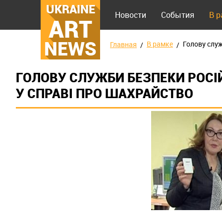
UKRAINE
Новости
События
В 
ART
NEWS
В рамке
Голову слу
Главная
ГОЛОВУ СЛУЖБИ БЕЗПЕКИ РОС
У СПРАВІ ПРО ШАХРАЙСТВО