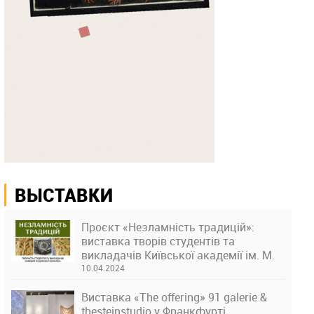
ВЫСТАВКИ
Проєкт «Незламність традицій»:
виставка творів студентів та
викладачів Київської академії ім. М.
Бойчука
10.04.2024
Виставка «The offering» 91 galerie &
thesteinstudio у Франкфурті