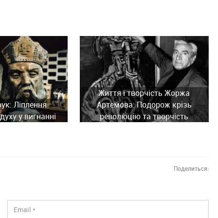
Життя і творчість Жоржа
рук: Ліплення
Артемова: Подорож крізь
духу у вигнанні
революцію та творчість
Поделиться: