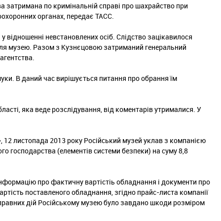
а затримана по кримінальній справі про шахрайство при
оохоронних органах, передає ТАСС.
 у відношенні невстановлених осіб. Слідство зацікавилося
для музею. Разом з Кузнєцовою затриманий генеральний
агентства.
ки. В даний час вирішується питання про обрання їм
ласті, яка веде розслідування, від коментарів утрималися. У
, 12 листопада 2013 року Російський музей уклав з компанією
го господарства (елементів системи безпеки) на суму 8,8
 інформацію про фактичну вартістіь обладнання і документи про
ртість поставленого обладнання, згідно прайс-листа компанії
типравних дій Російському музею було завдано шкоди розміром