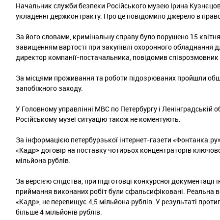
Начальник служби безпеки Російського музею Ірина Кузнєцов
укладенні держконтракту. Про це повідомило джерело в прав
За його словами, кримінальну справу було порушено 15 квітня
завищенням вартості при закупівлі охоронного обладнання 
директор компанії-постачальника, повідомив співрозмовник 
За місцями проживання та роботи підозрюваних пройшли обшу
запобіжного заходу.
У Головному управлінні МВС по Петербургу і Ленінградській об
Російському музеї ситуацію також не коментують.
За інформацією петербурзької інтернет-газети «Фонтанка.ру»
«Кадр» договір на поставку чотирьох концентраторів ключово
мільйона рублів.
За версією слідства, при підготовці конкурсної документації
приймання виконаних робіт були сфальсифіковані. Реальна ва
«Кадр», не перевищує 4,5 мільйона рублів. У результаті про
більше 4 мільйонів рублів.