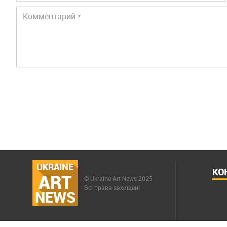
UKRAINE
КО
ART
© Ukraine Art News 2025
Всі права захищені
NEWS