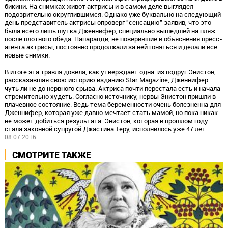
бикини. На снимках живот актрисы и в самом деле выглядел
подозрительно округлившимся. Однако уже буквально на следующий
день представитель актрисы опроверг "сенсацию" заявив, что это
была всего лишь шутка Дженнифер, специально вышедшей на пляж
после плотного обеда. Папарацци, не поверившие в объяснения пресс-
агента актрисы, постоянно продолжали за ней гоняться и делали все
новые снимки.
В итоге эта травля довела, как утверждает одна из подруг Энистон,
рассказавшая свою историю изданию Star Magazine, Дженнифер
чуть ли не до нервного срыва. Актриса почти перестала есть и начала
стремительно худеть. Согласно источнику, нервы Энистон пришли в
плачевное состояние. Ведь тема беременности очень болезненна для
Дженнифер, которая уже давно мечтает стать мамой, но пока никак
не может добиться результата. Энистон, которая в прошлом году
стала законной супругой Джастина Теру, исполнилось уже 47 лет.
08.07.2016
СМОТРИТЕ ТАКЖЕ