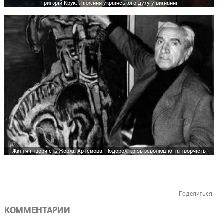
Григорій Крук: Ліплення українського духу у вигнанні
Життя і творчість Жоржа Артемова: Подорож крізь революцію та творчість
Поделиться:
КОММЕНТАРИИ