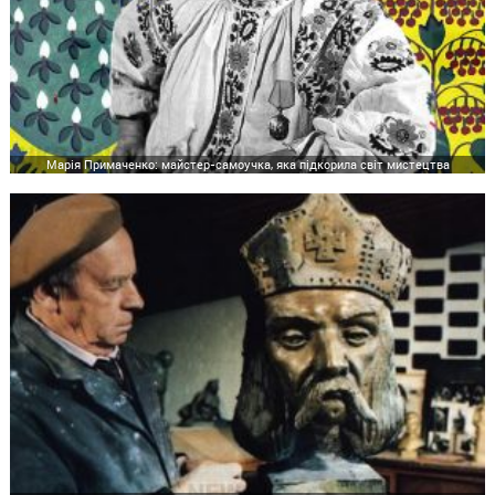
Марія Примаченко: майстер-самоучка, яка підкорила світ мистецтва