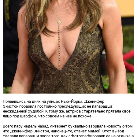
Появившись на днях на улицах Нью-Йорка, Дженифер
Энистон поразила постоянно преследующих ее папарацци
неожиданной худобой. К тому же, актриса старательно прятала свое
лицо под шарфом, что совсем на нее не похоже.
Всего пару недель назад Интернет буквально взорвала новость о том,
что Дженнифер Энистон, наконец-то, станет мамой. Этот вывод
сделали папарацци после того, как сфотографировали ее на отдыхе в