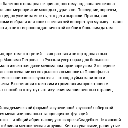
т балетного подарка не припас, поэтому под занавес сезона
кольное мероприятие молодых дурачков. Последние, впрочем,
трудно уже не заметить, что дети выросли. Притом, как
 сами выбрали для своих спектаклей конкретную музыку — надо
ости, а не от верноподданнической любви к большим датам.
, при том что третий — как раз таки автор одноактных
ор Максима Петрова — «Русская увертюра» для большого
мало известная даже меломанам-архивариусам. Это первое
о слышно желание легкокрылого космополита Прокофьева
аемого советского слушателя — отсюда уйма завитков и
ьесы. В сочетании с жестким и громоздким оркестровым
ь» способна отпугнуть от изучения малоизвестных страниц
й академической формой и сувенирной «русской» оберткой.
идея механизированных танцовщиков-функций —
ого — и общий абрис наследуют скорее «Свадебке» Нижинской.
тейливая механическая игрушка. Кисти кулачками, разинутые