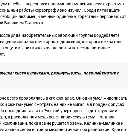
ядом в небо — персонажи напоминают малевичевских крестьян
сона, чьи работы хореограф явно изучил. Среди пятнадцати
всеобщий любимец и вечный одиночка, горестный персонаж «от
ый Василием Ткаченко.
 после ряда изобретательных эволюций группы кордебалета
щущение сквозного моторного движения, которого не хватало
два ощутимы ритмическая вялость и не всегда логичное
ят.
рушка: кисти кулачками, разинутые рты, поза-лейтмотив с
че всего проявлялась в его финалах. Он один умел живописать
й сюиты» умея смотреть на них не мигая, а в поздних опусах
 последних тактах «Русской увертюры» — где струнные и
ерн, а раскаленная медь ревет лирическую тему — задник
 комбинации, пока все не рушатся оземь. Калинка-малинка и
пугающей своей истовой механистичностью развязкой. Красно