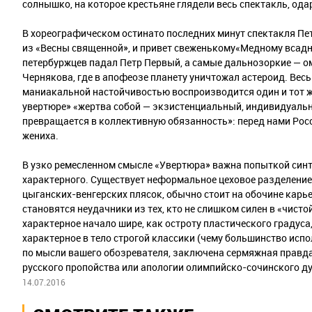
солнышко, на которое крестьяне глядели весь спектакль, ода
В хореографическом остинато последних минут спектакля Пе
из «Весны священной», и привет свеженькому«Медному всадни
петербуржцев падал Петр Первый, а самые дальнозоркие —
Чернякова, где в апофеозе планету уничтожал астероид. Весь
маниакальной настойчивостью воспроизводится один и тот же
увертюре» «жертва собой — экзистенциальный, индивидуаль
превращается в коллективную обязанность»: перед нами Рос
жениха.
В узко ремесленном смысле «Увертюра» важна попыткой синт
характерного. Существует неформальное цеховое разделение
цыганских-венгерских плясок, обычно стоит на обочине кар
становятся неудачники из тех, кто не слишком силен в «чисто
характерное начало шире, как остроту пластического градуса
характерное в тело строгой классики (чему большинство испо
по мысли вашего обозревателя, заключена сермяжная правда 
русского пропойства или апологии олимпийско-сочинского ду
14.07.2016