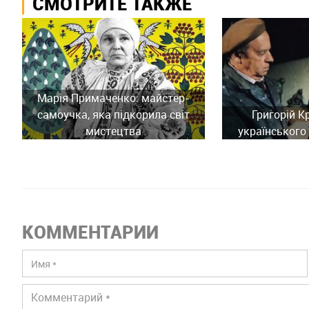
СМОТРИТЕ ТАКЖЕ
Марія Примаченко: майстер-
самоучка, яка підкорила світ
Григорій К
мистецтва
українського 
КОММЕНТАРИИ