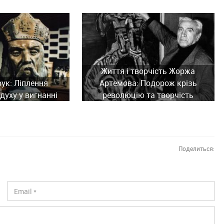
Життя і творчість Жоржа
рук: Ліплення
Артемова: Подорож крізь
духу у вигнанні
революцію та творчість
Поделиться: