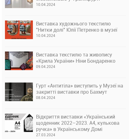
10.04.2024
Виставка художнього текстилю
"Нитки долі" Юлії Петренко в музеї
10.04.2024
Виставка текстилю та живопису
«Крила України» Ніни Бондаренко
09.04.2024
Гурт «Антитіла» виступить у Музеї на
закритті виставки про Бахмут
08.04.2024
Відкриття виставки «Український
щоденник 2022–2023. А4, кулькова
ручка» в Українському Домі
27.03.2024