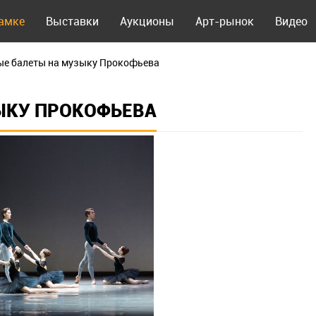
рамке
Выставки
Аукционы
Арт-рынок
Видео
ые балеты на музыку Прокофьева
ЫКУ ПРОКОФЬЕВА