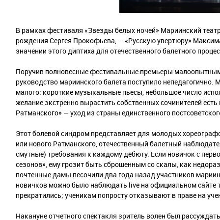
В рамках фестиваля «Звезды белых ночей» Мариинский театр
рождения Сергея Прокофьева, — «Русскую увертюру» Максим
значении этого диптиха для отечественного балетного проц
Поручив полновесные фестивальные премьеры малоопытным п
руководство мариинского балета поступило непедагогично. 
малого: короткие музыкальные пьесы, небольшое число испол
желание экстренно вырастить собственных сочинителей ест
Ратманского» — уход из страны единственного постсоветско
Этот болевой синдром представляет для молодых хореограф
или нового Ратманского, отечественный балетный наблюдат
смутные) требования к каждому дебюту. Если новичок с перв
сезонов», ему грозит быть сброшенным со скалы, как недора
почтенные дамы песочили два года назад участников марии
новичков можно было наблюдать live на официальном сайте т
прекратились; ученикам попросту отказывают в праве на уче
Накануне отчетного спектакля зритель волен был рассуждат