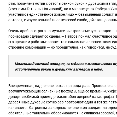
рты, поза-лейтмотив с оттопыренной рукой и дурацким взгл
(костюмы Татьяны Ногиновой), но в мизансценах Роберта Уил
участников единственное живое лицо — безымянный солист, 
автора», с изумительной пластической свободой станцованн
Очень дробно, строго по музыке выстроив смену эпизодов —
поочередно сдувает со сцены, — Петров поймал счастливое о
его прежним работам: разве что в самом начале спектакля е
строение комбинаций — но победителей, как говорится, не суд
Маленький свечной заводик, затейливая механическая иг
оттопыренной рукой и дурацким взглядом в небо.
Вневременная, надчеловеческая природа дара Прокофьева яр
всеуничтожающие солнечные восходы, еще со времен «Скифско
доводя любимый прием до масштабов ядерной катастрофы. На
деревянные духовые сотню раз повторяют один и тот же патт
наливается багровым, заводных человечков заедает на одной
обаятельные танцульки оборачиваются не слишком веселой, 