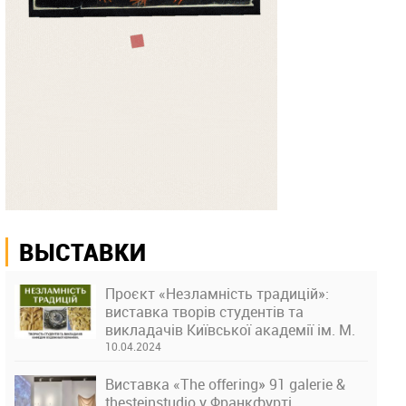
ВЫСТАВКИ
Проєкт «Незламність традицій»:
виставка творів студентів та
викладачів Київської академії ім. М.
Бойчука
10.04.2024
Виставка «The offering» 91 galerie &
thesteinstudio у Франкфурті