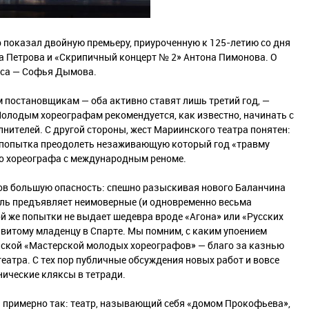
 показал двойную премьеру, приуроченную к 125-летию со дня
а Петрова и «Скрипичный концерт № 2» Антона Пимонова. О
есса — Софья Дымова.
остановщикам — оба активно ставят лишь третий год, —
Молодым хореографам рекомендуется, как известно, начинать с
нителей. С другой стороны, жест Мариинского театра понятен:
ь попытка преодолеть незаживающую который год «травму
го хореографа с международным реноме.
ов большую опасность: спешно разыскивая нового Баланчина
ель предъявляет неимоверные (и одновременно весьма
ой же попытки не выдает шедевра вроде «Агона» или «Русских
звитому младенцу в Спарте. Мы помним, с каким упоением
нской «Мастерской молодых хореографов» — благо за казнью
еатра. С тех пор публичные обсуждения новых работ и вовсе
нические кляксы в тетради.
ь примерно так: театр, называющий себя «домом Прокофьева»,