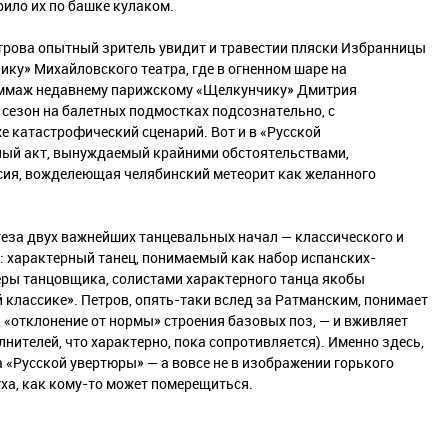
рило их по башке кулаком.
трова опытный зритель увидит и травестии пляски Избранницы
ку» Михайловского театра, где в огненном шаре на
 оммаж недавнему парижскому «Щелкунчику» Дмитрия
 сезон на балетных подмостках подсознательно, с
 катастрофический сценарий. Вот и в «Русской
ный акт, вынуждаемый крайними обстоятельствами,
сия, вожделеющая челябинский метеорит как желанного
еза двух важнейших танцевальных начал — классического и
: характерный танец, понимаемый как набор испанских-
ьеры танцовщика, солистами характерного танца якобы
й классике». Петров, опять-таки вслед за Ратманским, понимает
, «отклонение от нормы» строения базовых поз, — и вживляет
лнителей, что характерно, пока сопротивляется). Именно здесь,
«Русской увертюры» — а вовсе не в изображении горького
ха, как кому-то может померещиться.