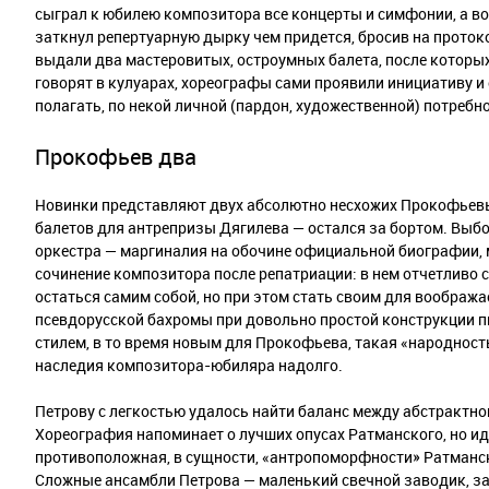
сыграл к юбилею композитора все концерты и симфонии, а во
заткнул репертуарную дырку чем придется, бросив на прото
выдали два мастеровитых, остроумных балета, после которых 
говорят в кулуарах, хореографы сами проявили инициативу и
полагать, по некой личной (пардон, художественной) потребн
Прокофьев два
Новинки представляют двух абсолютно несхожих Прокофьевых
балетов для антрепризы Дягилева — остался за бортом. Выб
оркестра — маргиналия на обочине официальной биографии, 
сочинение композитора после репатриации: в нем отчетлив
остаться самим собой, но при этом стать своим для воображ
псевдорусской бахромы при довольно простой конструкции п
стилем, в то время новым для Прокофьева, такая «народност
наследия композитора-юбиляра надолго.
Петрову с легкостью удалось найти баланс между абстрактно
Хореография напоминает о лучших опусах Ратманского, но 
противоположная, в сущности, «антропоморфности» Ратманск
Сложные ансамбли Петрова — маленький свечной заводик, за