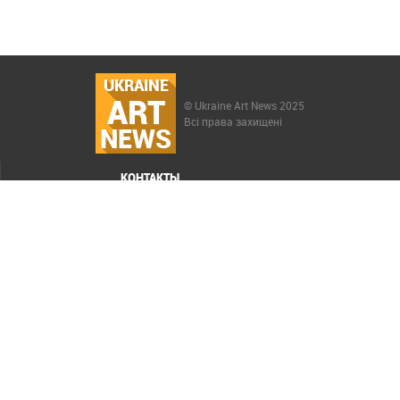
UKRAINE
ART
© Ukraine Art News 2025
Всі права захищені
NEWS
КОНТАКТЫ
МЕНЮ
Карта сайта
Реклама
РАСКРУТКА САЙТА ELIT-WEB
СОЗДАНИЕ САЙТОВ WEZOM