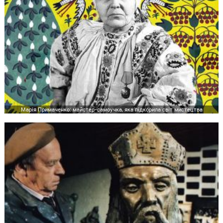
Марія Примаченко: майстер-самоучка, яка підкорила світ мистецтва