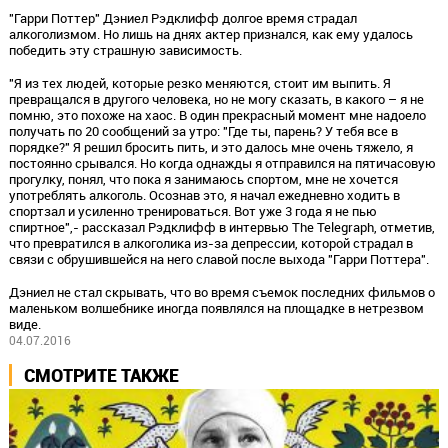
"Гарри Поттер" Дэниел Рэдклифф долгое время страдал
алкоголизмом. Но лишь на днях актер признался, как ему удалось
победить эту страшную зависимость.
"Я из тех людей, которые резко меняются, стоит им выпить. Я
превращался в другого человека, но не могу сказать, в какого – я не
помню, это похоже на хаос. В один прекрасный момент мне надоело
получать по 20 сообщений за утро: "Где ты, парень? У тебя все в
порядке?" Я решил бросить пить, и это далось мне очень тяжело, я
постоянно срывался. Но когда однажды я отправился на пятичасовую
прогулку, понял, что пока я занимаюсь спортом, мне не хочется
употреблять алкоголь. Осознав это, я начал ежедневно ходить в
спортзал и усиленно тренироваться. Вот уже 3 года я не пью
спиртное",- рассказал Рэдклифф в интервью The Telegraph, отметив,
что превратился в алкоголика из-за депрессии, которой страдал в
связи с обрушившейся на него славой после выхода "Гарри Поттера".
Дэниел не стал скрывать, что во время съемок последних фильмов о
маленьком волшебнике иногда появлялся на площадке в нетрезвом
виде.
04.07.2016
СМОТРИТЕ ТАКЖЕ