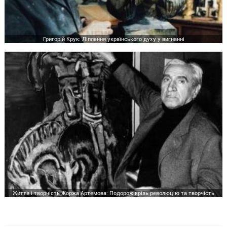
Григорій Крук: Ліплення українського духу у вигнанні
Життя і творчість Жоржа Артемова: Подорож крізь революцію та творчість