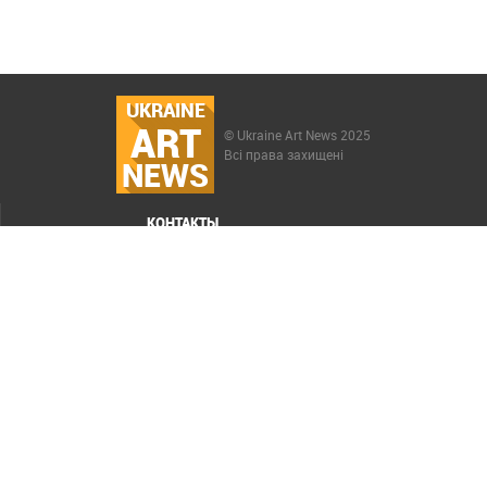
UKRAINE
ART
© Ukraine Art News 2025
Всі права захищені
NEWS
КОНТАКТЫ
МЕНЮ
Карта сайта
Реклама
РАСКРУТКА САЙТА ELIT-WEB
СОЗДАНИЕ САЙТОВ WEZOM