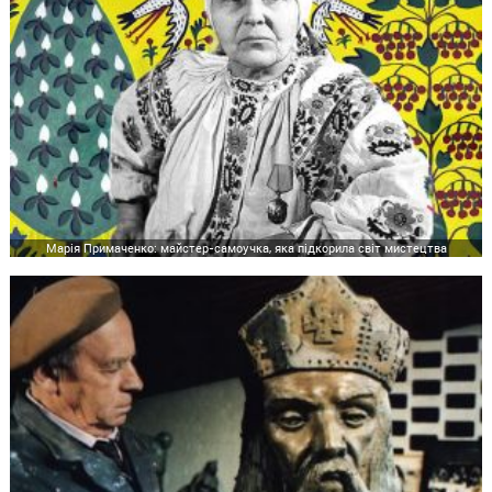
Марія Примаченко: майстер-самоучка, яка підкорила світ мистецтва