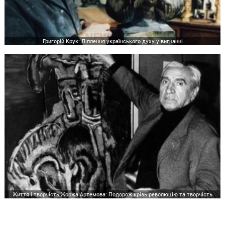
Григорій Крук: Ліплення українського духу у вигнанні
Життя і творчість Жоржа Артемова: Подорож крізь революцію та творчість