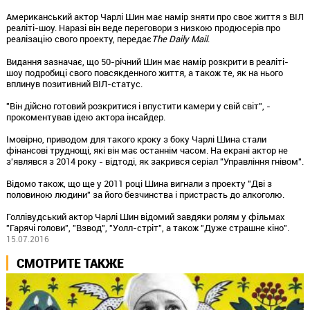
Американський актор Чарлі Шин має намір зняти про своє життя з ВІЛ
реаліті-шоу. Наразі він веде переговори з низкою продюсерів про
реалізацію свого проекту, передає
The Daily Mail
.
Видання зазначає, що 50-річний Шин має намір розкрити в реаліті-
шоу подробиці свого повсякденного життя, а також те, як на нього
вплинув позитивний ВІЛ-статус.
"Він дійсно готовий розкритися і впустити камери у свій світ", -
прокоментував ідею актора інсайдер.
Імовірно, приводом для такого кроку з боку Чарлі Шина стали
фінансові труднощі, які він має останнім часом. На екрані актор не
з'являвся з 2014 року - відтоді, як закрився серіал "Управління гнівом".
Відомо також, що ще у 2011 році Шина вигнали з проекту "Дві з
половиною людини" за його безчинства і пристрасть до алкоголю.
Голлівудський актор Чарлі Шин відомий завдяки ролям у фільмах
"Гарячі голови", "Взвод", "Уолл-стріт", а також "Дуже страшне кіно".
15.07.2016
СМОТРИТЕ ТАКЖЕ