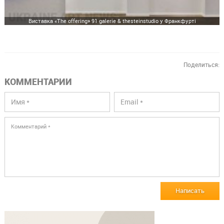
Виставка «The offering» 91 galerie & thesteinstudio у Франкфурті
Поделиться:
КОММЕНТАРИИ
Написать