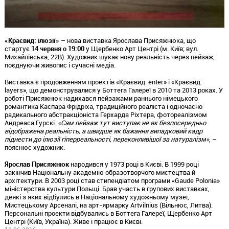
«Краєвид: ілюзії»
– нова виставка Ярослава Присяжнюка, що
стартує
14 червня о 19:00
у Щербенко Арт Центрі (м. Київ; вул.
Михайлівська, 22В). Художник шукає нову реальність через пейзаж,
поєднуючи живопис і сучасні медіа.
Виставка є продовженням проектів «Краєвид: enter» і «Краєвид:
layers», що демонструвалися у Боттега Галереї в 2010 та 2013 роках. У
роботі Присяжнюк надихався пейзажами раннього німецького
романтика Каспара Фрідріха, традиційного реаліста і одночасно
радикального абстракціоніста Герхарда Ріхтера, фотореалізмом
Андреаса Гурскі.
«Сам пейзаж тут виступає не як безпосередньо
відображена реальність, а швидше як бажання випадковий кадр
піднести до ілюзії гіперреальності, переконливішої за натуралізм»
, –
пояснює художник.
Ярослав Присяжнюк
народився у 1973 році в Києві. В 1999 році
закінчив Національну академію образотворчого мистецтва й
архітектури. В 2003 році став стипендіатом програми «Gaude Polonia»
міністерства культури Польщі. Брав участь в групових виставках,
деякі з яких відбулись в Національному художньому музеї,
Мистецькому Арсеналі, на арт-ярмарку Artvilnius (Вільнюс, Литва).
Персональні проекти відбувались в Боттега Галереї, Щербенко Арт
Центрі (Київ, Україна). Живе і працює в Києві.