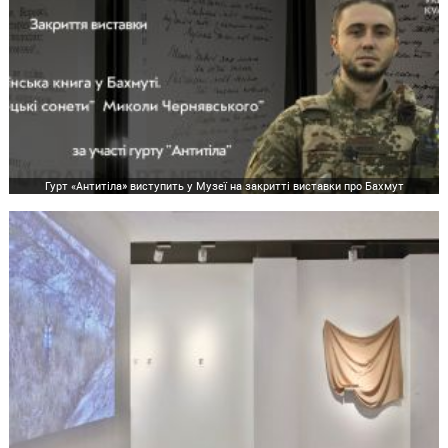
Гурт «Антитіла» виступить у Музеї на закритті виставки про Бахмут