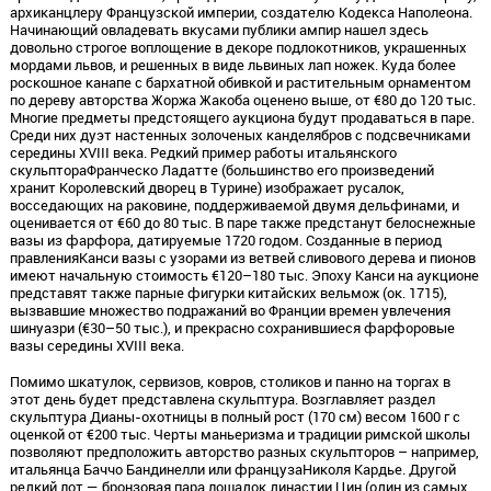
архиканцлеру Французской империи, создателю Кодекса Наполеона.
Начинающий овладевать вкусами публики ампир нашел здесь
довольно строгое воплощение в декоре подлокотников, украшенных
мордами львов, и решенных в виде львиных лап ножек. Куда более
роскошное канапе с бархатной обивкой и растительным орнаментом
по дереву авторства Жоржа Жакоба оценено выше, от €80 до 120 тыс.
Многие предметы предстоящего аукциона будут продаваться в паре.
Среди них дуэт настенных золоченых канделябров с подсвечниками
середины XVIII века. Редкий пример работы итальянского
скульптораФранческо Ладатте (большинство его произведений
хранит Королевский дворец в Турине) изображает русалок,
восседающих на раковине, поддерживаемой двумя дельфинами, и
оценивается от €60 до 80 тыс. В паре также предстанут белоснежные
вазы из фарфора, датируемые 1720 годом. Созданные в период
правленияКанси вазы с узорами из ветвей сливового дерева и пионов
имеют начальную стоимость €120–180 тыс. Эпоху Канси на аукционе
представят также парные фигурки китайских вельмож (ок. 1715),
вызвавшие множество подражаний во Франции времен увлечения
шинуазри (€30–50 тыс.), и прекрасно сохранившиеся фарфоровые
вазы середины XVIII века.
Помимо шкатулок, сервизов, ковров, столиков и панно на торгах в
этот день будет представлена скульптура. Возглавляет раздел
скульптура Дианы-охотницы в полный рост (170 см) весом 1600 г с
оценкой от €200 тыс. Черты маньеризма и традиции римской школы
позволяют предположить авторство разных скульпторов – например,
итальянца Баччо Бандинелли или французаНиколя Кардье. Другой
редкий лот — бронзовая пара лошадок династии Цин (один из самых