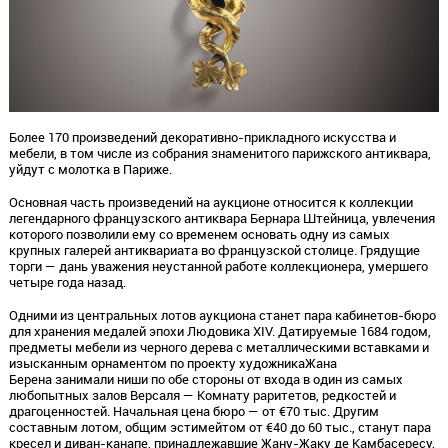
Более 170 произведений декоративно-прикладного искусства и
мебели, в том числе из собрания знаменитого парижского антиквара,
уйдут с молотка в Париже.
Основная часть произведений на аукционе относится к коллекции
легендарного французского антиквара Бернара Штейница, увлечения
которого позволили ему со временем основать одну из самых
крупных галерей антиквариата во французской столице. Грядущие
торги — дань уважения неустанной работе коллекционера, умершего
четыре года назад.
Одними из центральных лотов аукциона станет пара кабинетов-бюро
для хранения медалей эпохи Людовика XIV. Датируемые 1684 годом,
предметы мебели из черного дерева с металлическими вставками и
изысканным орнаментом по проекту художникаЖана
Берена занимали ниши по обе стороны от входа в один из самых
любопытных залов Версаля — Комнату раритетов, редкостей и
драгоценностей. Начальная цена бюро — от €70 тыс. Другим
составным лотом, общим эстимейтом от €40 до 60 тыс., станут пара
кресел и диван-канапе, принадлежавшие Жану-Жаку де Камбасересу,