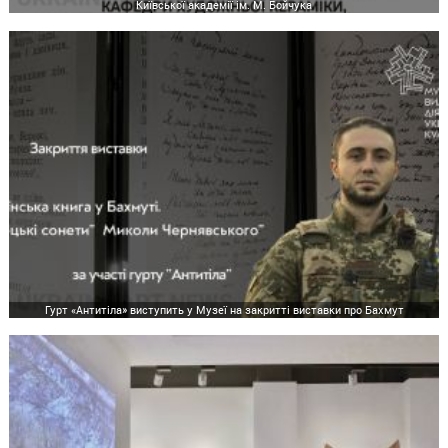
Київської академії ім. М. Бойчука
Гурт «Антитіла» виступить у Музеї на закритті виставки про Бахмут