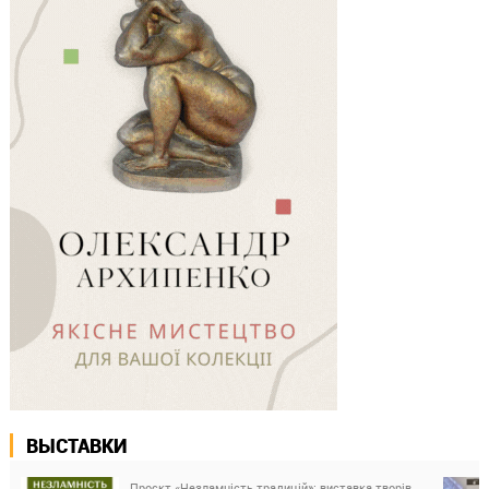
ВЫСТАВКИ
Проєкт «Незламність традицій»: виставка творів