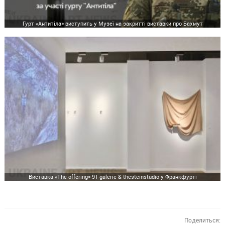
Гурт «Антитіла» виступить у Музеї на закритті виставки про Бахмут
Виставка «The offering» 91 galerie & thesteinstudio у Франкфурті
Поделиться: