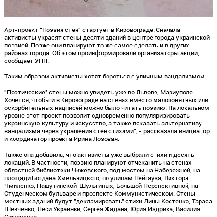
Арт-проект "Поэзия стен" стартует в Кировограде. Сначала
активисты украсят стены десяти зданий в центре города украинской
поэзией. Позже они планируют то же самое сделать и в других
районах города. Об этом проинформировали организаторы акции,
сообщает УНН.
Таким образом активисты хотят бороться с уличным вандализмом.
"Поэтические" стены можно увидеть уже во Львове, Мариуполе.
Хочется, чтобы и в Кировограде на стенах вместо малопонятных или
оскорбительных надписей можно было читать поэзию. На локальном
уровне этот проект позволит одновременно популяризировать
украинскую культуру и искусство, а также показать альтернативу
вандализма через украшения стен стихами", - рассказала инициатор
и координатор проекта Ирина Лозовая.
Также она добавила, что активисты уже выбрали стихи и десять
локаций. В частности, поэзию планируют отчеканить на стенах
областной библиотеки Чижевского, под мостом на Набережной, на
площади Богдана Хмельницкого, по улицам Нейгауза, Виктора
Чмиленко, Пашутинской, Шульгиных, Большой Перспективной, на
Студенческом бульваре и проспекте Коммунистическом. Стены
местных зданий будут "декламировать" стихи Лины Костенко, Тараса
Шевченко, Леси Украинки, Сергея Жадана, Юрия Издрика, Василия
Симоненко.