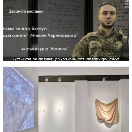
Гурт «Антитіла» виступить у Музеї на закритті виставки про Бахмут