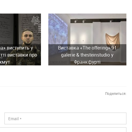
ла» виступить у
Виставка «The offering» 91
тті виставки про
galerie & thesteinstudio у
хмут
Франкфурті
Поделиться: