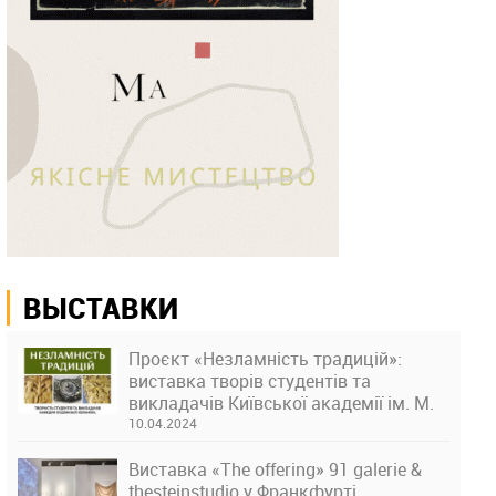
ВЫСТАВКИ
Проєкт «Незламність традицій»:
виставка творів студентів та
викладачів Київської академії ім. М.
Бойчука
10.04.2024
Виставка «The offering» 91 galerie &
thesteinstudio у Франкфурті