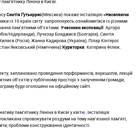
 пам’ятнику Леніна в Києві.
рсу
Синтія Ґутьєррес
(Мексика) покаже інсталяцію
«Населяючи
ники із 10 країн світу запропонують ознайомитися із різними
вання пам’ятними об’єктами.
Учасники експозиції
: Артуро
рбія/Нідерланди), Лучезар Бояджиєв (Болгарія), Синтія
Жиляєв (Росія), Жанна Кадирова (Україна), Пілар Кінтерос
истіан Янковський (Німеччина).
Кураторка
: Катерина Філюк.
екту, заплановано проведення перформансів, воркшопів, лекцій
’ятних об’єктів у публічному просторі з залученням громади,
рограму буде оголошено на офіційному сайті
ативу пам’ятнику Леніна в Києві у квітн
і
. Інсталяція
 покликана спровокувати роздуми на тему нав’язаної пам’яті,
нити, проблеми конструювання ідентичності.