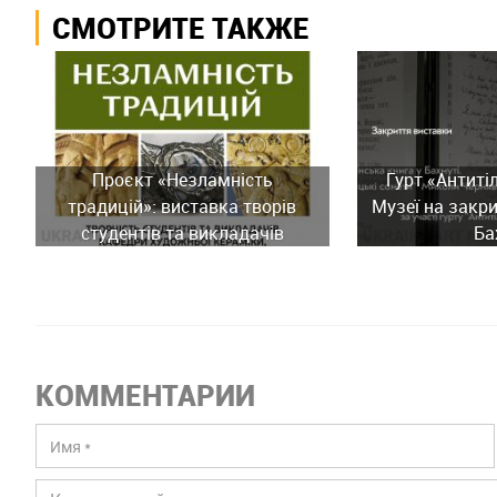
СМОТРИТЕ ТАКЖЕ
Проєкт «Незламність
Гурт «Антиті
традицій»: виставка творів
Музеї на закри
студентів та викладачів
Ба
Київської академії ім. М.
Бойчука
КОММЕНТАРИИ