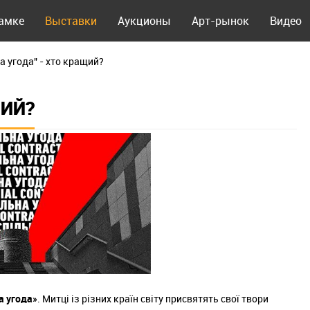
рамке
Выставки
Аукционы
Арт-рынок
Видео
а угода" - хто кращий?
ЩИЙ?
а угода»
. Митці із різних країн світу присвятять свої твори