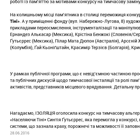
роботі із пам’яттю за мотивами конкурсу на тимчасову заміну
На колишньому місці пам’ятника в столиці переможиця конку
Тіні»
. А у приміщенні фонду (вул. Набережно-Лугова, 8) худож
прикладами переосмислення, інструменталізації та маніпулю
Ернандез Алькасар (Мексика), Крістіна Бенжокі (Словенія/Се
Ґутьєррес (Мексика), Пілар Мата Дюпон (Австралія), Арсєній 
(Колумбія), Ґай Кьоніґштайн, Красимір Терзієв (Болгарія), Кр
У рамках публічної програми, що є невід’ємною частиною про
та публічних дискусій щодо тимчасової інсталяції та ролі пам
активістів, представників місцевого врядування. Детальну п
Нагадаємо, ІЗОЛЯЦІЯ оголосила конкурс на тимчасову альтерн
«Населяючи Тіні» Синтія Ґутьєррес, яка перемогла у конкурсі,
системи, що зазнала краху, порожнечі та можливості її запов
28.06.2016