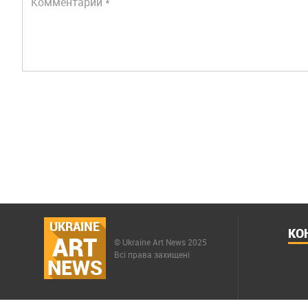
UKRAINE
КО
ART
© Ukraine Art News 2025
Всі права захищені
NEWS