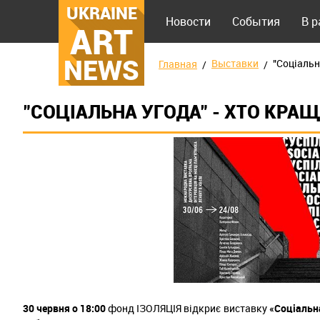
UKRAINE
Новости
События
В 
ART
NEWS
Выставки
"Соціальн
Главная
"СОЦІАЛЬНА УГОДА" - ХТО КРА
30 червня о 18:00
фонд ІЗОЛЯЦІЯ відкриє виставку
«Соціальн