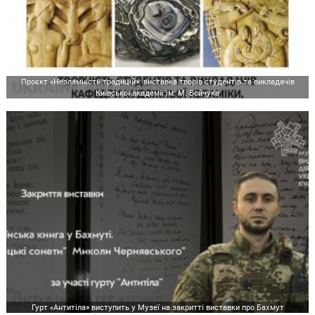
Проєкт «Незламність традицій»: виставка творів студентів та викладачів
Київської академії ім. М. Бойчука
Гурт «Антитіла» виступить у Музеї на закритті виставки про Бахмут