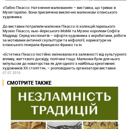
«Пабло Пікассо: Натхнення малювання» – виставка, що триває в
Музеї Ізраїлю. Вона присвячена виключно малюнкам іспанського
художника.
До виставки потрапили малюнки Пікассо із колекцій паризького
Музею Пікассо, нью-йоркського МоМА та Музею королеви Софії в
Мадриді. Серед експонатів – офорти художника з акробатами, роботи
за мотивами античної скульптури та міфології, карикатури на
іспанського генерала Франциско Франко та ін.
«Естетика Пікассо постійно змінювалася в залежності від культурного
впливу, життєвого досвіду, політики тощо. Малюнки були для нього
імпульсом до новаторства як для одного з найбільш креативних
художників ХХ століття», – розповідають організатори виставки.
07.07.2016
СМОТРИТЕ ТАКЖЕ