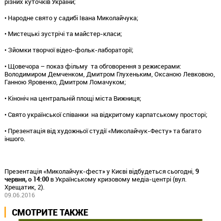
різних куточків України;
• Народне свято у садибі Івана Миколайчука;
• Мистецькі зустрічі та майстер-класи;
• Зйомки творчої відео-фольк-лабораторії;
• Щовечора – показ фільму та обговорення з режисерами:
Володимиром Демченком, Дмитром Глухеньким, Оксаною Левковою,
Ганною Яровенко, Дмитром Ломачуком;
• Кіноніч на центральній площі міста Вижниця;
• Свято української співанки на відкритому карпатському просторі;
• Презентація від художньої студії «Миколайчук-Фесту» та багато
іншого.
Презентація «Миколайчук-фест» у Києві відбудеться сьогодні,
9
червня, о 14:00
в Українському кризовому медіа-центрі (вул.
Хрещатик, 2).
09.06.2016
СМОТРИТЕ ТАКЖЕ