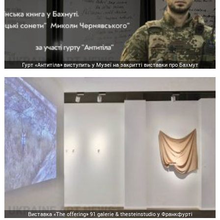
Гурт «Антитіла» виступить у Музеї на закритті виставки про Бахмут
Виставка «The offering» 91 galerie & thesteinstudio у Франкфурті