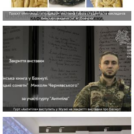
Проєкт «Незламність традицій»: виставка творів студентів та викладачів
Київської академії ім. М. Бойчука
Гурт «Антитіла» виступить у Музеї на закритті виставки про Бахмут