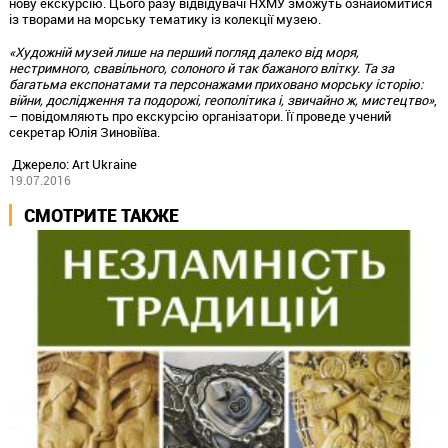
нову екскурсію. Цього разу відвідувачі НХМУ зможуть ознайомитися
із творами на морську тематику із колекції музею.
«Художній музей лише на перший погляд далеко від моря,
нестримного, свавільного, солоного й так бажаного влітку. Та за
багатьма експонатами та персонажами приховано морську історію:
війни, дослідження та подорожі, геополітика і, звичайно ж, мистецтво»
,
– повідомляють про екскурсію організатори. Її проведе учений
секретар Юлія Зиновіїва.
Джерело: Art Ukraine
19.07.2016
СМОТРИТЕ ТАКЖЕ