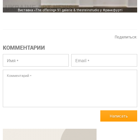
Виставка «The offering» 91 galerie & thesteinstudio у Франкфурті
Поделиться:
КОММЕНТАРИИ
Написать