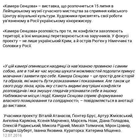
«Камера Сенцова» – виставка, що розпочнеться 15 липня в
Лейпцизькому музеї сучасного мистецтва за сприяння київського
Центру візуальної культури. Художники присвятять свої роботи
ув’язненому в Росії українському кінорежисеру.
«Камера Сенцова» розповість про те, як конфлікти захоплюють
території, а їхні мешканці перетворюються на заручників. У фокусі
проекту – не лише український Крим, а й острів Рюґен у Німеччині та
Соловки у Росії.
«У цій камері опиняєшся наодинці із нав’язаною провиною і самим
собою, але в той же час мусиш шукати можливостей подолати примус
мовчання і заявити про себе. Камера Сєнцова – це простір для історій
та образів, які мають бути розказаними і показаними. Але також це
свого роду лінза, крізь яку стають видимі внутрішні конфлікти
розповідачів і яка змушує глядачів упізнавати себе в іншому.
Наближаючи місця і події, Камера Сєнцова сприяє формуванню
власного позиціювання та солідарності»
, – повідомляється в анотації
до виставки.
Учасники проекту: Віталій Атанасов, Ґюнтер Брус, Артур Жмієвський,
Ангеліна Карякіна, Ксенія Марченко, Марсель Ноак, Діана Поладова,
Олексій Радинський, Микола Рідний, Михаїл Толмачов, Мірон Цовнір,
Сандра Шуберт, Іванна Яковина. Кураторка: Катерина Міщенко.
12.07.2016