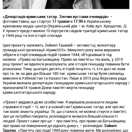
«Депортація кримських татар. Злочин вустами очевидців»
–
фотовиставка, що стартує
17 травня о 17:00
в Українському
кризовому медіа-центрі (Український дім – м. Київ; вул. Хрещатик, 2).
У проекті представлено 10 портретів свідків трагедії кримських татар
у 1944 році та їхні історії-спогади.
Ідея проекту належить Зейнеп Ташевій – активістці, волонтеру
громадської організації «КримSOS». Минулого року вона вирішила
зібрати історії очевидців подій травня 1944, об’єднавши їх під
назвою «Право на Батьківщину. Право на пам’ять». На жаль, у 2015
році проект не вдалося реалізувати, але історія геноциду повинна бути
розказана. Тому цьогоріч десять історій почують ті, хто досі не знав
про те, як за два дні більше 180 тис. кримських татар були силоміць
вивезені в Узбекистан та Казахстан. Лише в 2015 році Верховна рада
України визнала депортацію геноцидом кримськотатарського народу і
призначила18 травня Днем пам’яті жертв геноциду
кримськотатарського народу.
«Проект видався дуже особистим. Я вирішила розказати людям
справжні історії – ті, які є в кожній сім'ї кримських татар, але про які
так мало знають українці. Те, що сталося, не можна стерти з пам'яті,
про це потрібно говорити, розповідати якомога більшій кількості
людей. Проект саме про це – про пам’ять, про право на Батьківщину,
про право на повернення до рідного дому»
, – розповідає
Зайнеп
Ташева
.
«Пам’ять про події 1944 року повинна жити. Ми розуміємо, що