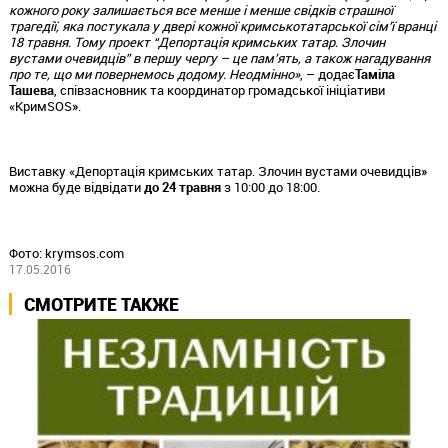
кожного року залишається все менше і менше свідків страшної
трагедії, яка постукала у двері кожної кримськотатарської сім’ї вранці
18 травня. Тому проект “Депортація кримських татар. Злочин
вустами очевидців” в першу чергу – це пам’ять, а також нагадування
про те, що ми повернемось додому. Неодмінно»
, – додає
Таміла
Ташева
, співзасновник та координатор громадської ініціативи
«КримSOS».
Виставку «Депортація кримських татар. Злочин вустами очевидців»
можна буде відвідати
до 24 травня
з 10:00 до 18:00.
Фото: krymsos.com
17.05.2016
СМОТРИТЕ ТАКЖЕ