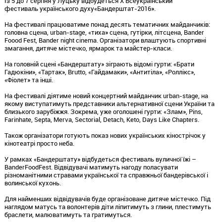
Із 5 до 7 серпня у Луцьку відбудеться Х Всеукраїнський
фестиваль українського духу«Бандерштат-2016».
На фестивалі працюватиме понад десять тематичних майданчиків:
головна сцена, urban-stage, «тиха» сцена, гутірки, літсцена, Bander
Foood Fest, Bander night cinema. Організатори влаштують спортивні
змагання, дитяче містечко, ярмарок та майстер-класи.
На головній сцені «Бандерштату» зіграють відомі гурти: «Брати
Гадюкіни», «Тартак», Brutto, «Гайдамаки», «Антитіла», «Роллікс»,
«Фіолет» та інші.
На фестивалі діятиме новий концертний майданчик urban-stage, на
якому виступатимуть представники альтернативної сцени України та
близького зарубіжжя. Зокрема, уже оголошені гурти: «Злам», Pins,
Farinhate, Septa, Merva, Sectorial, Detach, Keto, Days Like Chapters.
Також організатори готують показ нових українських кінострічок у
кінотеатрі просто неба.
У рамках «Бандерштату» відбудеться фестиваль вуличної їжі –
BanderFoodFest. Відвідувачі матимуть нагоду поласувати
різноманітними стравами української та справжньої бандерівської і
волинської кухонь.
Для найменших відвідувачів буде організоване дитяче містечко. Під
наглядом матусь та волонтерів діти ліпитимуть з глини, плестимуть
браслети, малюватимуть та гратимуться.