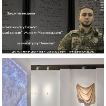
Гурт «Антитіла» виступить у Музеї на закритті виставки про Бахмут