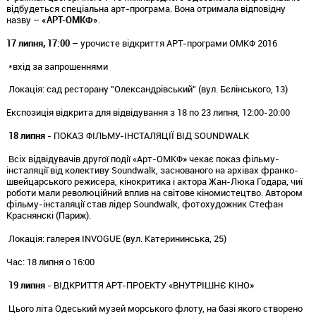
відбудеться спеціальна арт-програма. Вона отримала відповідну
назву –
«АРТ-ОМКФ»
.
17 липня, 17:00
– урочисте відкриття АРТ-програми ОМКФ 2016
*вхід за запрошеннями
Локація: сад ресторану "Олександрівський" (вул. Бєлінського, 13)
Експозиція відкрита для відвідування з 18 по 23 липня, 12:00-20:00
18 липня
- ПОКАЗ ФІЛЬМУ-ІНСТАЛЯЦІЇ ВІД SOUNDWALK
Всіх відвідувачів другої події «Арт-ОМКФ» чекає показ фільму-
інсталяції від колективу Soundwalk, заснованого на архівах франко-
швейцарського режисера, кінокритика і актора Жан-Люка Годара, чиї
роботи мали революційний вплив на світове кіномистецтво. Автором
фільму-інсталяції став лідер Soundwalk, фотохудожник Стефан
Краснянскі (Париж).
Локація: галерея INVOGUE (вул. Катерининська, 25)
Час: 18 липня о 16:00
19 липня
- ВІДКРИТТЯ АРТ-ПРОЕКТУ «ВНУТРІШНЄ КІНО»
Цього літа Одеський музей морського флоту, на базі якого створено