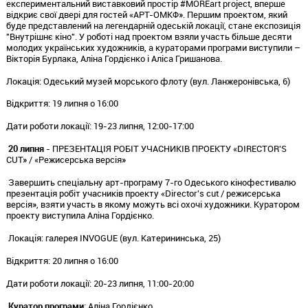
експериментальний виставковий простір #MOREart project, вперше
відкриє свої двері для гостей «АРТ-ОМКФ». Першим проектом, який
буде представлений на легендарній одеській локації, стане експозиція
"Внутрішнє кіно". У роботі над проектом взяли участь більше десяти
молодих українських художників, а кураторами програми виступили –
Вікторія Бурлака, Аліна Гордієнко і Аліса Гришанова.
Локація: Одеський музей морського флоту (вул. Ланжеронівська, 6)
Відкриття: 19 липня о 16:00
Дати роботи локації: 19-23 липня, 12:00-17:00
20 липня
- ПРЕЗЕНТАЦІЯ РОБІТ УЧАСНИКІВ ПРОЕКТУ «DIRECTOR'S
CUT» / «Режисерська версія»
Завершить спеціальну арт-програму 7-го Одеського кінофестивалю
презентація робіт учасників проекту «Director's cut / режисерська
версія», взяти участь в якому можуть всі охочі художники. Куратором
проекту виступила Аліна Гордієнко.
Локація: галерея INVOGUE (вул. Катерининська, 25)
Відкриття: 20 липня о 16:00
Дати роботи локації: 20-23 липня, 11:00-20:00
Куратор програми
: Аліна Гордієнко.