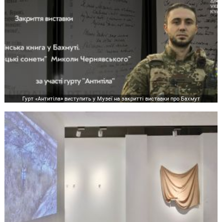
Гурт «Антитіла» виступить у Музеї на закритті виставки про Бахмут