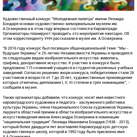
Художественный конкурс "Молодежная палитра" имени Леонида
Бондаря основан художественно-мемориальным музеем им.
А.Осмеркина и в этом году впервые состоялся в Кировограде.
Организаторы планируют проводить это мероприятие ежегодно. Об
этом корреспонденту УНН рассказали в музее им. А.Осмеркина.
"В 2016 году конкурс был посвящен общенациональной теме: "Мы -
будущее Украины" к 25-летию Независимости Украины и проводился
по следующим видам изобразительного искусства: живопись,
графика, декоративное искусство. К участию в конкурсе было
предложено 115 сочинений учащихся и студентов различных учебных
заведений. Согласно решению жюри конкурса, победителями стали 26
участников в возрасте от 7 до 20 лет, художественные произведения
которых отмечены дипломами I, II, III степени в трех номинациях", -
сообщили в музее.
Также организаторы добавили, что конкурс носит имя известного
кировоградского художника и педагога - заслуженного работника
культуры Украины, члена Национального Союза художников Украины,
лауреата областной премии в области изобразительного искусства и
искусствоведения имени Александра Осмеркина в номинации
"национальная традиция" Леонида Ивановича Бондаря (1938 - 2013),
который более двадцати лет возглавлял Кировоградскую детскую
художественную школу, которой в 1992 году было присвоено имя
А.А.Осмеркина.